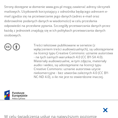
Strony dostępne w domenie www.gov.pl mogą zawierać adresy skrzynek
mailowych. Użytkownik korzystający z odnośnika będącego adresem e-
mail zgadza się na przetwarzanie jego danych (adres e-mail oraz
dobrowolnie podanych danych w wiadomości) w celu przesłania
odpowiedzi na przesłane pytania. Szczegóły przetwarzania danych przez
każdą z jednostek znajdują się w ich politykach przetwarzania danych
osobowych.
Treści tekstowe publikowane w serwisie (z
wyłączeniem treści audiowizualnych), są udostępniane
na licencji typu Creative Commons: uznanie autorstwa
- na tych samych warunkach 4.0 (CC BY-SA 4.0).
Materiały audiowizualne, w tym zdjęcia, materiały
audio i wideo, są udostępniane na licencji typu
Creative Commons: uznanie autorstwa użycie
niekomercyjne - bez utworów zależnych 4.0 (CC BY-
NC-ND 4.0), o ile nie jest to stwierdzone inaczej.
W celu świadczenia usług na najwyższym poziomie