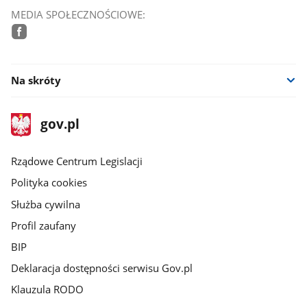
MEDIA SPOŁECZNOŚCIOWE:
facebook
Na skróty
stopka
Strona
gov.pl
gov.pl
główna
Rządowe Centrum Legislacji
Polityka cookies
Służba cywilna
Profil zaufany
BIP
Deklaracja dostępności serwisu Gov.pl
Klauzula RODO