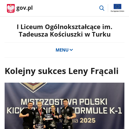
przejdź
gov.pl
do
wyszukiwar
I Liceum Ogólnokształcące im.
Tadeusza Kościuszki w Turku
MENU
Kolejny sukces Leny Frącali