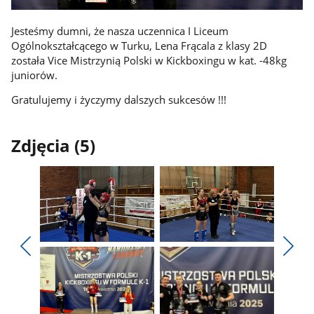
Jesteśmy dumni, że nasza uczennica I Liceum
Ogólnokształcącego w Turku, Lena Frącala z klasy 2D
została Vice Mistrzynią Polski w Kickboxingu w kat. -48kg
juniorów.
Gratulujemy i życzymy dalszych sukcesów !!!
Zdjęcia (5)
Pokaż
Pokaż
zdjęcie
zdjęcie
Pokaż
Poka
1
2
poprzednie
nest
z
z
zdjęcia
zdjęc
galerii.
galerii.