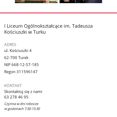
Pokaż
Pokaż
zdjęcie
zdjęcie
3
4
z
z
stopka
I Liceum Ogólnokształcące im. Tadeusza
galerii.
galerii.
Kościuszki w Turku
ADRES
ul. Kościuszki 4
62-700 Turek
NIP 668-12-57-185
Regon 311596147
KONTAKT
Skontaktuj się z nami
63 278 46 95
Czynna w dni robocze
w godzinach 7:30-15:30