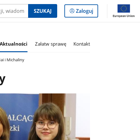
Logowanie
SZUKAJ
Zaloguj
do
panelu
Aktualności
Załatw sprawę
Kontakt
i i Michaliny
y