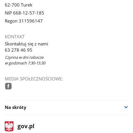
62-700 Turek
NIP 668-12-57-185
Regon 311596147
KONTAKT
Skontaktuj się z nami
63 278 46 95
Czynna w dni robocze
w godzinach 7:30-15:30
MEDIA SPOŁECZNOŚCIOWE:
facebook
Na skróty
stopka
Strona
gov.pl
gov.pl