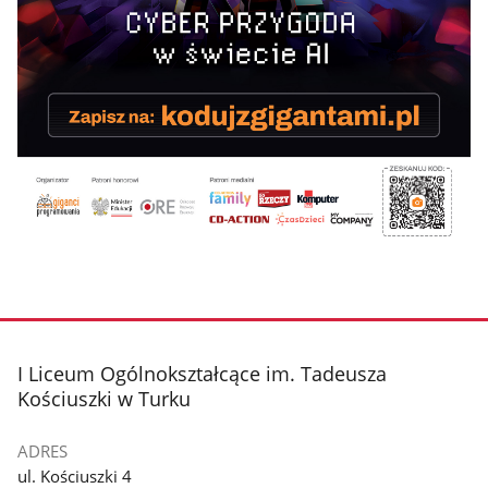
stopka
I Liceum Ogólnokształcące im. Tadeusza
Kościuszki w Turku
ADRES
ul. Kościuszki 4