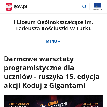
przejdź
gov.pl
do
wyszukiwar
I Liceum Ogólnokształcące im.
Tadeusza Kościuszki w Turku
MENU
Darmowe warsztaty
programistyczne dla
uczniów - ruszyła 15. edycja
akcji Koduj z Gigantami