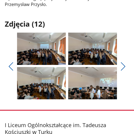
Przemysław Przysło.
Zdjęcia (12)
Pokaż
Pokaż
zdjęcie
zdjęcie
Pokaż
Poka
1
2
poprzednie
nest
z
z
zdjęcia
zdjęc
galerii.
galerii.
Pokaż
Pokaż
zdjęcie
zdjęcie
3
4
z
z
stopka
I Liceum Ogólnokształcące im. Tadeusza
galerii.
galerii.
Kościuszki w Turku