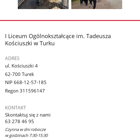
galerii.
galerii.
Pokaż
Pokaż
zdjęcie
zdjęcie
3
4
z
z
stopka
I Liceum Ogólnokształcące im. Tadeusza
galerii.
galerii.
Kościuszki w Turku
ADRES
ul. Kościuszki 4
62-700 Turek
NIP 668-12-57-185
Regon 311596147
KONTAKT
Skontaktuj się z nami
63 278 46 95
Czynna w dni robocze
w godzinach 7:30-15:30