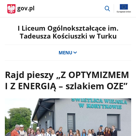
przejdź
gov.pl
do
wyszukiwar
I Liceum Ogólnokształcące im.
Tadeusza Kościuszki w Turku
MENU
Rajd pieszy „Z OPTYMIZMEM
I Z ENERGIĄ – szlakiem OZE”