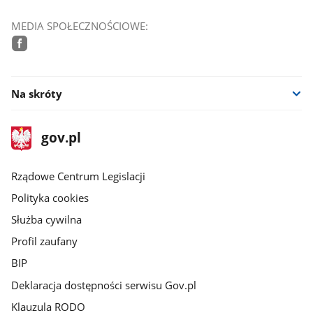
MEDIA SPOŁECZNOŚCIOWE:
facebook
Na skróty
stopka
Strona
gov.pl
gov.pl
główna
Rządowe Centrum Legislacji
Polityka cookies
Służba cywilna
Profil zaufany
BIP
Deklaracja dostępności serwisu Gov.pl
Klauzula RODO