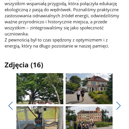
wszystkim wspaniałą przygodą, która połączyła edukację
ekologiczną z pasją do wędrówek. Poznaliśmy praktyczne
zastosowania odnawialnych źródeł energii, odwiedziliśmy
ważne przyrodniczo i historycznie miejsca, a przede
wszystkim – zintegrowaliśmy się jako społeczność
uczniowska.
Z pewnością był to czas spędzony z optymizmem i z
energią, który na długo pozostanie w naszej pamięci.
Zdjęcia (16)
Pokaż
Pokaż
zdjęcie
zdjęcie
Pokaż
Poka
1
2
poprzednie
nest
z
z
zdjęcia
zdjęc