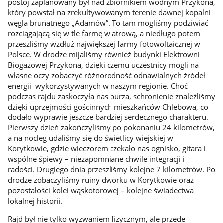
postój zaplanowany był nad zbiornikiem wodnym Przykona,
który powstał na zrekultywowanym terenie dawnej kopalni
węgla brunatnego „Adamów”. To tam mogliśmy podziwiać
rozciągającą się w tle farmę wiatrową, a niedługo potem
przeszliśmy wzdłuż największej farmy fotowoltaicznej w
Polsce. W drodze mijaliśmy również budynki Elektrowni
Biogazowej Przykona, dzięki czemu uczestnicy mogli na
własne oczy zobaczyć różnorodność odnawialnych źródeł
energii wykorzystywanych w naszym regionie. Choć
podczas rajdu zaskoczyła nas burza, schronienie znaleźliśmy
dzięki uprzejmości gościnnych mieszkańców Chlebowa, co
dodało wyprawie jeszcze bardziej serdecznego charakteru.
Pierwszy dzień zakończyliśmy po pokonaniu 24 kilometrów,
a na nocleg udaliśmy się do świetlicy wiejskiej w
Korytkowie, gdzie wieczorem czekało nas ognisko, gitara i
wspólne śpiewy – niezapomniane chwile integracji i
radości. Drugiego dnia przeszliśmy kolejne 7 kilometrów. Po
drodze zobaczyliśmy ruiny dworku w Korytkowie oraz
pozostałości kolei wąskotorowej – kolejne świadectwa
lokalnej historii.
Rajd był nie tylko wyzwaniem fizycznym, ale przede