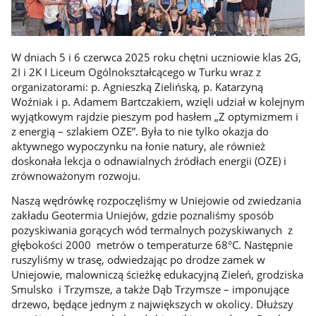
W dniach 5 i 6 czerwca 2025 roku chętni uczniowie klas 2G,
2I i 2K I Liceum Ogólnokształcącego w Turku wraz z
organizatorami: p. Agnieszką Zielińską, p. Katarzyną
Woźniak i p. Adamem Bartczakiem, wzięli udział w kolejnym
wyjątkowym rajdzie pieszym pod hasłem „Z optymizmem i
z energią – szlakiem OZE”. Była to nie tylko okazja do
aktywnego wypoczynku na łonie natury, ale również
doskonała lekcja o odnawialnych źródłach energii (OZE) i
zrównoważonym rozwoju.
Naszą wędrówkę rozpoczęliśmy w Uniejowie od zwiedzania
zakładu Geotermia Uniejów, gdzie poznaliśmy sposób
pozyskiwania gorących wód termalnych pozyskiwanych z
głębokości 2000 metrów o temperaturze 68°C. Następnie
ruszyliśmy w trasę, odwiedzając po drodze zamek w
Uniejowie, malowniczą ścieżkę edukacyjną Zieleń, grodziska
Smulsko i Trzymsze, a także Dąb Trzymsze – imponujące
drzewo, będące jednym z największych w okolicy. Dłuższy