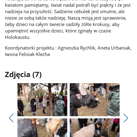
kwiatom pamiętamy, świat nadal potrafi być piękny i że jest
nadzieja na przyszłość. Sadzenie cebulek jest smutne, ale
niesie ze sobą także nadzieję. Naszą misją jest sprawienie,
żeby dzieci na całym świecie sadziły żółte krokusy, aby
upamiętnić wszystkie dzieci, które zginęły w czasie
Holokaustu.
Koordynatorki projektu : Agnieszka Rychlik, Aneta Urbaniak,
Iwona Felisiak-Klecha
Zdjęcia (7)
Pokaż
Pokaż
zdjęcie
zdjęcie
Pokaż
Poka
1
2
poprzednie
nest