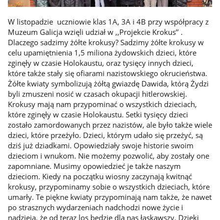
W listopadzie uczniowie klas 1A, 3A i 4B przy współpracy z
Muzeum Galicja wzięli udział w ,,Projekcie Krokus’’ .
Dlaczego sadzimy żółte krokusy? Sadzimy żółte krokusy w
celu upamiętnienia 1,5 miliona żydowskich dzieci, które
zginęły w czasie Holokaustu, oraz tysięcy innych dzieci,
które także stały się ofiarami nazistowskiego okrucieństwa.
Żółte kwiaty symbolizują żółtą gwiazdę Dawida, którą Żydzi
byli zmuszeni nosić w czasach okupacji hitlerowskiej.
Krokusy mają nam przypominać o wszystkich dzieciach,
które zginęły w czasie Holokaustu. Setki tysięcy dzieci
zostało zamordowanych przez nazistów, ale było także wiele
dzieci, które przeżyło. Dzieci, którym udało się przeżyć, są
dziś już dziadkami. Opowiedziały swoje historie swoim
dzieciom i wnukom. Nie możemy pozwolić, aby zostały one
zapomniane. Musimy opowiedzieć je także naszym
dzieciom. Kiedy na początku wiosny zaczynają kwitnąć
krokusy, przypominamy sobie o wszystkich dzieciach, które
umarły. Te piękne kwiaty przypominają nam także, że nawet
po strasznych wydarzeniach nadchodzi nowe życie i
nadzieja, że od teraz los będzie dla nas łaskawszy. Dzięki