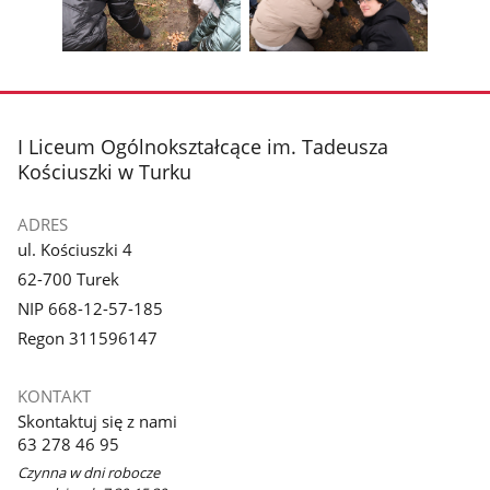
z
z
zdjęcia
zdjęc
galerii.
galerii.
Pokaż
Pokaż
zdjęcie
zdjęcie
3
4
z
z
stopka
I Liceum Ogólnokształcące im. Tadeusza
galerii.
galerii.
Kościuszki w Turku
ADRES
ul. Kościuszki 4
62-700 Turek
NIP 668-12-57-185
Regon 311596147
KONTAKT
Skontaktuj się z nami
63 278 46 95
Czynna w dni robocze