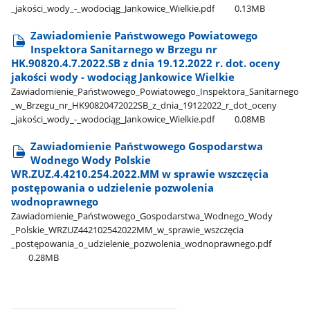
_jakości​_wody​_-​_wodociąg​_Jankowice​_Wielkie.pdf
0.13MB
Zawiadomienie Państwowego Powiatowego
Inspektora Sanitarnego w Brzegu nr
HK.90820.4.7.2022.SB z dnia 19.12.2022 r. dot. oceny
jakości wody - wodociąg Jankowice Wielkie
Zawiadomienie​_Państwowego​_Powiatowego​_Inspektora​_Sanitarnego​
_w​_Brzegu​_nr​_HK90820472022SB​_z​_dnia​_19122022​_r​_dot​_oceny​
_jakości​_wody​_-​_wodociąg​_Jankowice​_Wielkie.pdf
0.08MB
Zawiadomienie Państwowego Gospodarstwa
Wodnego Wody Polskie
WR.ZUZ.4.4210.254.2022.MM w sprawie wszczęcia
postępowania o udzielenie pozwolenia
wodnoprawnego
Zawiadomienie​_Państwowego​_Gospodarstwa​_Wodnego​_Wody​
_Polskie​_WRZUZ442102542022MM​_w​_sprawie​_wszczęcia​
_postępowania​_o​_udzielenie​_pozwolenia​_wodnoprawnego.pdf
0.28MB