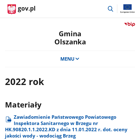
przejdź
gov.pl
do
wyszukiwar
Przejdź
do
Gmina
serwis
Olszanka
Biulety
Informa
Publicz
MENU
Gmina
Olszan
2022 rok
Materiały
Zawiadomienie Państwowego Powiatowego
Inspektora Sanitarnego w Brzegu nr
HK.90820.1.1.2022.KD z dnia 11.01.2022 r. dot. oceny
jakości wody - wodociąg Brzeg