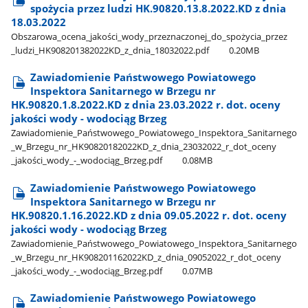
spożycia przez ludzi HK.90820.13.8.2022.KD z dnia
18.03.2022
Obszarowa​_ocena​_jakości​_wody​_przeznaczonej​_do​_spożycia​_przez​
_ludzi​_HK908201382022KD​_z​_dnia​_18032022.pdf
0.20MB
Zawiadomienie Państwowego Powiatowego
Inspektora Sanitarnego w Brzegu nr
HK.90820.1.8.2022.KD z dnia 23.03.2022 r. dot. oceny
jakości wody - wodociąg Brzeg
Zawiadomienie​_Państwowego​_Powiatowego​_Inspektora​_Sanitarnego​
_w​_Brzegu​_nr​_HK90820182022KD​_z​_dnia​_23032022​_r​_dot​_oceny​
_jakości​_wody​_-​_wodociąg​_Brzeg.pdf
0.08MB
Zawiadomienie Państwowego Powiatowego
Inspektora Sanitarnego w Brzegu nr
HK.90820.1.16.2022.KD z dnia 09.05.2022 r. dot. oceny
jakości wody - wodociąg Brzeg
Zawiadomienie​_Państwowego​_Powiatowego​_Inspektora​_Sanitarnego​
_w​_Brzegu​_nr​_HK908201162022KD​_z​_dnia​_09052022​_r​_dot​_oceny​
_jakości​_wody​_-​_wodociąg​_Brzeg.pdf
0.07MB
Zawiadomienie Państwowego Powiatowego