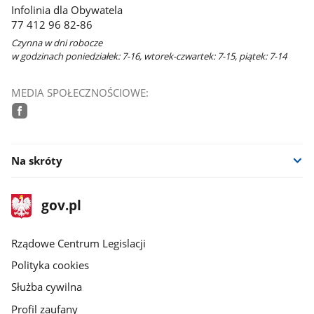
Infolinia dla Obywatela
77 412 96 82-86
Czynna w dni robocze
w godzinach poniedziałek: 7-16, wtorek-czwartek: 7-15, piątek: 7-14
MEDIA SPOŁECZNOŚCIOWE:
facebook
Na skróty
stopka
Strona
gov.pl
gov.pl
główna
Rządowe Centrum Legislacji
Polityka cookies
Służba cywilna
Profil zaufany