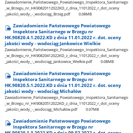
Zawiadomienie​_Państwowego​_Powiatowego​_Inspektora​_Sanitarnego​
_w​_Brzegu​_nr​_HK90820112022KD​_z​_dnia​_11012022​_r​_dot​_oceny​
_jakości​_wody​_-​_wodociąg​_Brzeg.pdf
0.08MB
Zawiadomienie Państwowego Powiatowego
Inspektora Sanitarnego w Brzegu nr
HK.90820.4.1.2022.KD z dnia 11.01.2022 r. dot. oceny
jakości wody - wodociąg Jankowice Wielkie
Zawiadomienie​_Państwowego​_Powiatowego​_Inspektora​_Sanitarnego​
_w​_Brzegu​_nr​_HK90820412022KD​_z​_dnia​_11012022​_r​_dot​_oceny​
_jakości​_wody​_-​_wodociąg​_Jankowice​_Wielkie.pdf
0.08MB
Zawiadomienie Państwowego Powiatowego
Inspektora Sanitarnego w Brzegu nr
HK.90820.5.1.2022.KD z dnia 11.01.2022 r. dot. oceny
jakości wody - wodociąg Michałów
Zawiadomienie​_Państwowego​_Powiatowego​_Inspektora​_Sanitarnego​
_w​_Brzegu​_nr​_HK90820512022KD​_z​_dnia​_11012022​_r​_dot​_oceny​
_jakości​_wody​_-​_wodociąg​_Michałów.pdf
0.07MB
Zawiadomienie Państwowego Powiatowego
Inspektora Sanitarnego w Brzegu nr
HK.90820.1.3.2022.KD z dnia 09.02.2022 r. dot. oceny