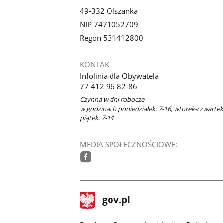
49-332 Olszanka
NIP 7471052709
Regon 531412800
KONTAKT
Infolinia dla Obywatela
77 412 96 82-86
Czynna w dni robocze
w godzinach poniedziałek: 7-16, wtorek-czwartek:
piątek: 7-14
MEDIA SPOŁECZNOŚCIOWE:
facebook
stopka
Strona
gov.pl
gov.pl
główna