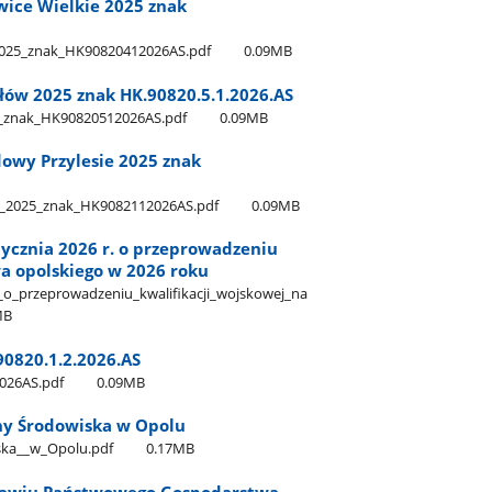
wice Wielkie 2025 znak
_2025​_znak​_HK90820412026AS.pdf
0.09MB
łów 2025 znak HK.90820.5.1.2026.AS
5​_znak​_HK90820512026AS.pdf
0.09MB
owy Przylesie 2025 znak
e​_2025​_znak​_HK9082112026AS.pdf
0.09MB
ycznia 2026 r. o przeprowadzeniu
a opolskiego w 2026 roku
_o​_przeprowadzeniu​_kwalifikacji​_wojskowej​_na​
MB
90820.1.2.2026.AS
2026AS.pdf
0.09MB
ny Środowiska w Opolu
a​_​_w​_Opolu.pdf
0.17MB
cławiu Państwowego Gospodarstwa