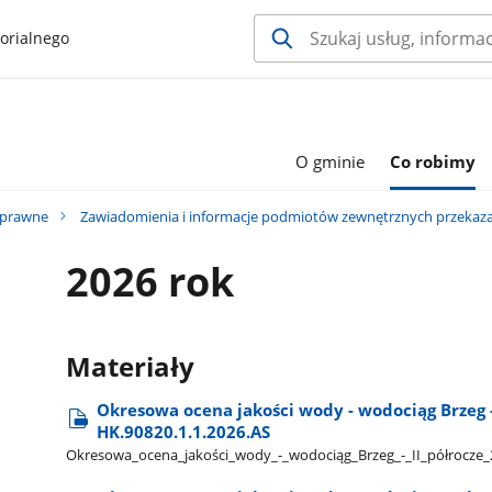
orialnego
O gminie
Co robimy
 prawne
Zawiadomienia i informacje podmiotów zewnętrznych przekazan
2026 rok
Materiały
Okresowa ocena jakości wody - wodociąg Brzeg -
HK.90820.1.1.2026.AS
Okresowa​_ocena​_jakości​_wody​_-​_wodociąg​_Brzeg​_-​_II​_półrocz