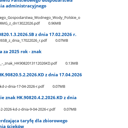
ia administracyjnego
wego​_Gospodarstwa​_Wodnego​_Wody​_Polskie​_o​
4MG​_z​_dn13022026.pdf
0.96MB
20.1.3.2026.SB z dnia 17.02.2026 r.
SB​_z​_dnia​_17022026​_r.pdf
0.07MB
 za 2025 rok - znak
ok​_-​_znak​_HK9082013112026KD.pdf
0.13MB
K.90820.5.2.2026.KD z dnia 17.04.2026
d-z-dnia-17-04-2026-r.pdf
0.07MB
ie znak HK.90820.4.2.2026.KD z dnia
2-2026-kd-z-dnia-9-04-2026-r.pdf
0.07MB
erdzająca taryfę dla zbiorowego
nia ścieków