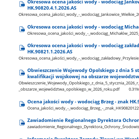
Okresowa ocena jakości wody - wodociąg Janko
HK.90820.4.1.2026.AS
Okresowa​_ocena​_jakości​_wody​_-​_wodociąg​_Jankowice​_Wielkie​
Okresowa ocena jakości wody - wodociąg Micha
Okresowa​_ocena​_jakości​_wody​_-​_wodociąg​_Michałów​_202
Okresowa ocena jakości wody - wodociąg zakład
HK.90821.1.2026.AS
Okresowa​_ocena​_jakości​_wody​_-​_wodociąg​_zakładowy​_Przylesi
Obwieszczenie Wojewody Opolskiego z dnia 5 st
kwalifikacji wojskowej na obszarze województw
Obwieszczenie​_Wojewody​_Opolskiego​_z​_dnia​_5​_stycznia​_2026​_r​
_obszarze​_województwa​_opolskiego​_w​_2026​_roku.pdf
0.31
Ocena jakości wody - wodociąg Brzeg - znak HK.
Ocena​_jakości​_wody​_-​_wodociąg​_Brzeg​_-​_znak​_HK9082012
Zawiadomienie Regionalnego Dyrektora Ochro
zawiadomienie​_Regionalnego​_Dyrektora​_Ochrony​_Środowisk
Informacja Dyrektora Zarządu Zlewni we Wro