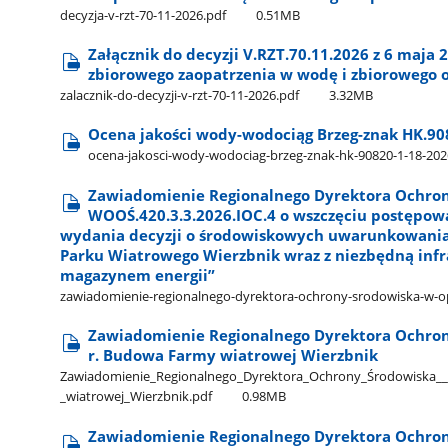
decyzja-v-rzt-70-11-2026.pdf
0.51MB
Załącznik do decyzji V.RZT.70.11.2026 z 6 maja 2
zbiorowego zaopatrzenia w wodę i zbiorowego
zalacznik-do-decyzji-v-rzt-70-11-2026.pdf
3.32MB
Ocena jakości wody-wodociąg Brzeg-znak HK.908
ocena-jakosci-wody-wodociag-brzeg-znak-hk-90820-1-18-2026
Zawiadomienie Regionalnego Dyrektora Ochron
WOOŚ.420.3.3.2026.IOC.4 o wszczęciu postępow
wydania decyzji o środowiskowych uwarunkowania
Parku Wiatrowego Wierzbnik wraz z niezbędną infr
magazynem energii”
zawiadomienie-regionalnego-dyrektora-ochrony-srodowiska-w-o
Zawiadomienie Regionalnego Dyrektora Ochrony
r. Budowa Farmy wiatrowej Wierzbnik
Zawiadomienie​_Regionalnego​_Dyrektora​_Ochrony​_Środowiska​_​_z​
_wiatrowej​_Wierzbnik.pdf
0.98MB
Zawiadomienie Regionalnego Dyrektora Ochrony