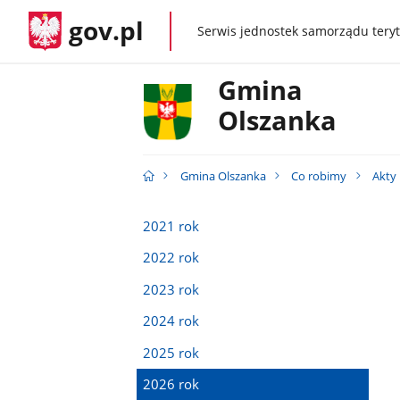
gov.pl
Serwis jednostek samorządu teryt
gov.pl
Gmina
Olszanka
Gmina Olszanka
Co robimy
Akty
2021 rok
2022 rok
2023 rok
2024 rok
2025 rok
2026 rok