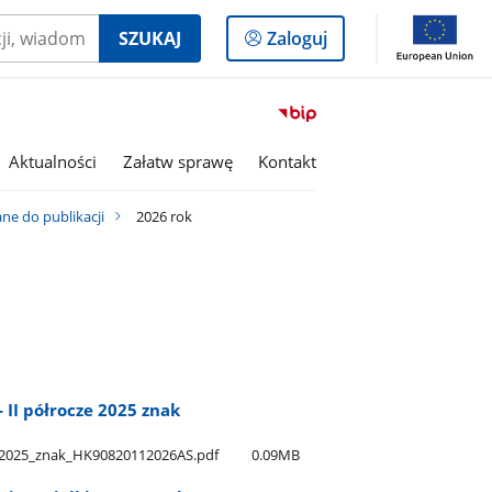
Logowanie
SZUKAJ
Zaloguj
do
panelu
Przejdź
do
serwisu
Aktualności
Załatw sprawę
Kontakt
Biuletyn
Informacji
e do publikacji
2026 rok
Publicznej
Gmina
Olszanka
 II półrocze 2025 znak
e​_2025​_znak​_HK90820112026AS.pdf
0.09MB