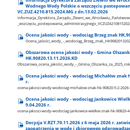
Wodnego Wody Polskie o wszczęciu postepowan
VC.ZUZ.4210.815.2024.MG z dn.13.02.2026
Informacja​_Dyrektora​_Zarządu​_Zlewni​_we​_Wrocławiu​_Państwo
_wszczęciu​_postepowania​_administracyjnego​_VCZUZ4210815202
Ocena jakości wody - wodociąg Brzeg znak HK.908
Ocena​_jaśości​_wody​_-​_wodociąg​_Brzeg​_znak​_HK90820132026
Obszarowa ocena jakości wody - Gmina Olszanka
HK.90820.13.11.2026.KD
Obszarowa​_ocena​_jakości​_wody​_-​_Gmina​_Olszanka​_za​_2025​_r
Ocena jakości wody - wodociąg Michałów znak H
r.
ocena-jakosci-wody-wodociag-michalow-znak-hk-90820-5-2-2026-k
Ocena jakości wody - wodociąg Jankowice Wielk
9.04.2026 r.
ocena-jakosci-wody-wodociag-jankowice-wielkie-znak-hk-90820-4-
Decyzja V.RZT.70.11.2026 z 6 maja 2026 r. zatwi
zaopatrzenia w wodę i zbiorowego odprowadza