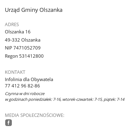
stopka
Urząd Gminy Olszanka
ADRES
Olszanka 16
49-332 Olszanka
NIP 7471052709
Regon 531412800
KONTAKT
Infolinia dla Obywatela
77 412 96 82-86
Czynna w dni robocze
w godzinach poniedziałek: 7-16, wtorek-czwartek: 7-15, piątek: 7-14
MEDIA SPOŁECZNOŚCIOWE:
facebook