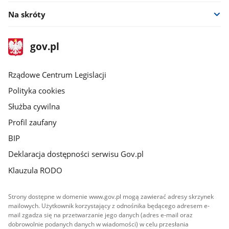
Na skróty
stopka
Strona
gov.pl
gov.pl
główna
Rządowe Centrum Legislacji
Polityka cookies
Służba cywilna
Profil zaufany
BIP
Deklaracja dostępności serwisu Gov.pl
Klauzula RODO
Strony dostępne w domenie www.gov.pl mogą zawierać adresy skrzynek
mailowych. Użytkownik korzystający z odnośnika będącego adresem e-
mail zgadza się na przetwarzanie jego danych (adres e-mail oraz
dobrowolnie podanych danych w wiadomości) w celu przesłania