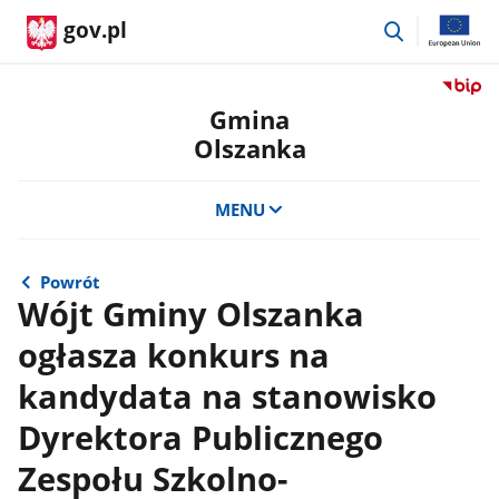
przejdź
gov.pl
do
wyszukiwar
Przejdź
do
Gmina
serwis
Olszanka
Biulety
Informa
Publicz
MENU
Gmina
Olszan
Powrót
Wójt Gminy Olszanka
ogłasza konkurs na
kandydata na stanowisko
Dyrektora Publicznego
Zespołu Szkolno-