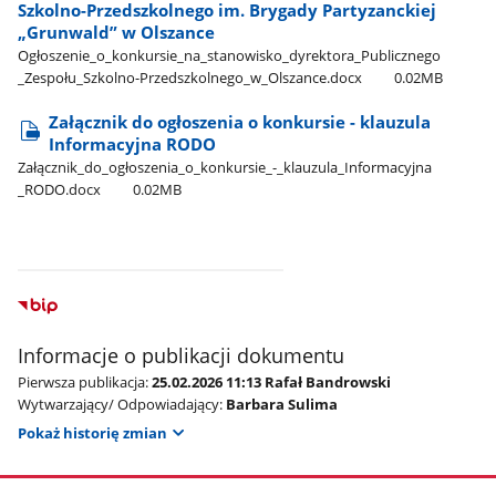
Szkolno-Przedszkolnego im. Brygady Partyzanckiej
„Grunwald” w Olszance
Ogłoszenie​_o​_konkursie​_na​_stanowisko​_dyrektora​_Publicznego​
_Zespołu​_Szkolno-Przedszkolnego​_w​_Olszance.docx
0.02MB
Załącznik do ogłoszenia o konkursie - klauzula
Informacyjna RODO
Załącznik​_do​_ogłoszenia​_o​_konkursie​_-​_klauzula​_Informacyjna​
_RODO.docx
0.02MB
Informacje o publikacji dokumentu
Pierwsza publikacja:
25.02.2026 11:13 Rafał Bandrowski
Wytwarzający/ Odpowiadający:
Barbara Sulima
Pokaż historię zmian