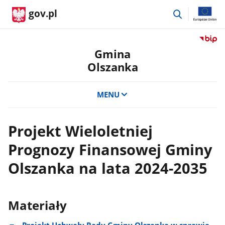
przejdź
gov.pl
do
wyszukiwar
Przejdź
do
Gmina
serwis
Olszanka
Biulety
Informa
Publicz
MENU
Gmina
Olszan
Projekt Wieloletniej
Prognozy Finansowej Gminy
Olszanka na lata 2024-2035
Materiały