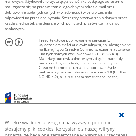
mailowych. Użytkownik korzystający z odnośnika będącego adresem e-
mail zgadza się na przetwarzanie jego danych (adres e-mail oraz
dobrowolnie podanych danych w wiadomości) w celu przesłania
odpowiedzi na przesłane pytania. Szczegóły przetwarzania danych przez
każdą z jednostek znajdują się w ich politykach przetwarzania danych
osobowych.
Treści tekstowe publikowane w serwisie (z
wyłączeniem treści audiowizualnych), są udostępniane
na licencji typu Creative Commons: uznanie autorstwa
- na tych samych warunkach 4.0 (CC BY-SA 4.0).
Materiały audiowizualne, w tym zdjęcia, materiały
audio i wideo, są udostępniane na licencji typu
Creative Commons: uznanie autorstwa użycie
niekomercyjne - bez utworów zależnych 4.0 (CC BY-
NC-ND 4.0), o ile nie jest to stwierdzone inaczej.
W celu świadczenia usług na najwyższym poziomie
stosujemy pliki cookies. Korzystanie z naszej witryny
oznacza, że będą one zamieszczane w Państwa urządzeniu.