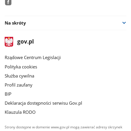
facebook
Na skróty
stopka
Strona
gov.pl
gov.pl
główna
Rządowe Centrum Legislacji
Polityka cookies
Służba cywilna
Profil zaufany
BIP
Deklaracja dostępności serwisu Gov.pl
Klauzula RODO
Strony dostępne w domenie www.gov.pl mogą zawierać adresy skrzynek