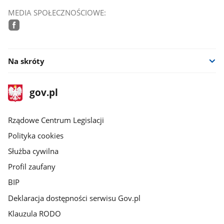
MEDIA SPOŁECZNOŚCIOWE:
facebook
Na skróty
stopka
Strona
gov.pl
gov.pl
główna
Rządowe Centrum Legislacji
Polityka cookies
Służba cywilna
Profil zaufany
BIP
Deklaracja dostępności serwisu Gov.pl
Klauzula RODO