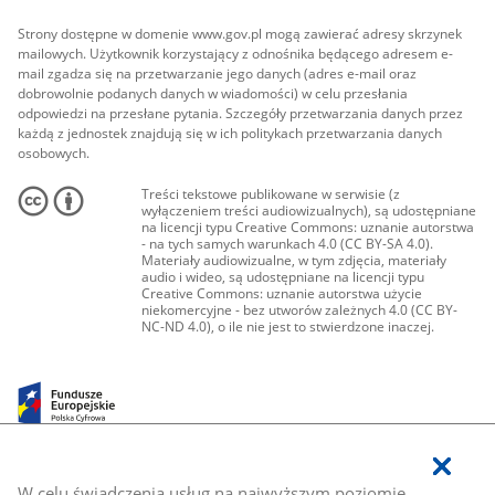
Strony dostępne w domenie www.gov.pl mogą zawierać adresy skrzynek
mailowych. Użytkownik korzystający z odnośnika będącego adresem e-
mail zgadza się na przetwarzanie jego danych (adres e-mail oraz
dobrowolnie podanych danych w wiadomości) w celu przesłania
odpowiedzi na przesłane pytania. Szczegóły przetwarzania danych przez
każdą z jednostek znajdują się w ich politykach przetwarzania danych
osobowych.
Treści tekstowe publikowane w serwisie (z
wyłączeniem treści audiowizualnych), są udostępniane
na licencji typu Creative Commons: uznanie autorstwa
- na tych samych warunkach 4.0 (CC BY-SA 4.0).
Materiały audiowizualne, w tym zdjęcia, materiały
audio i wideo, są udostępniane na licencji typu
Creative Commons: uznanie autorstwa użycie
niekomercyjne - bez utworów zależnych 4.0 (CC BY-
NC-ND 4.0), o ile nie jest to stwierdzone inaczej.
W celu świadczenia usług na najwyższym poziomie