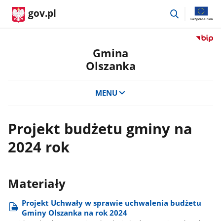
przejdź
gov.pl
do
wyszukiwar
Przejdź
do
Gmina
serwis
Olszanka
Biulety
Informa
Publicz
MENU
Gmina
Olszan
Projekt budżetu gminy na
2024 rok
Materiały
Projekt Uchwały w sprawie uchwalenia budżetu
Gminy Olszanka na rok 2024