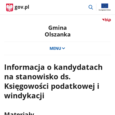
przejdź
gov.pl
do
wyszukiwar
Przejdź
do
Gmina
serwis
Olszanka
Biulety
Informa
Publicz
MENU
Gmina
Olszan
Informacja o kandydatach
na stanowisko ds.
Księgowości podatkowej i
windykacji
Materiały