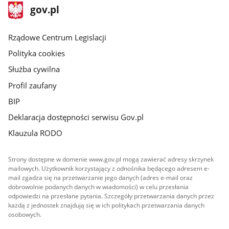
stopka
Strona
gov.pl
gov.pl
główna
Rządowe Centrum Legislacji
Polityka cookies
Służba cywilna
Profil zaufany
BIP
Deklaracja dostępności serwisu Gov.pl
Klauzula RODO
Strony dostępne w domenie www.gov.pl mogą zawierać adresy skrzynek
mailowych. Użytkownik korzystający z odnośnika będącego adresem e-
mail zgadza się na przetwarzanie jego danych (adres e-mail oraz
dobrowolnie podanych danych w wiadomości) w celu przesłania
odpowiedzi na przesłane pytania. Szczegóły przetwarzania danych przez
każdą z jednostek znajdują się w ich politykach przetwarzania danych
osobowych.