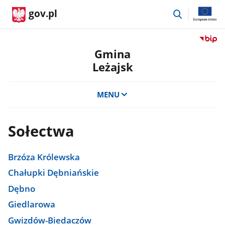
przejdź
gov.pl
do
wyszukiwar
Przejdź
do
Gmina
serwis
Leżajsk
Biulety
Informa
Publicz
MENU
Gmina
Leżajsk
Sołectwa
Brzóza Królewska
Chałupki Dębniańskie
Dębno
Giedlarowa
Gwizdów-Biedaczów