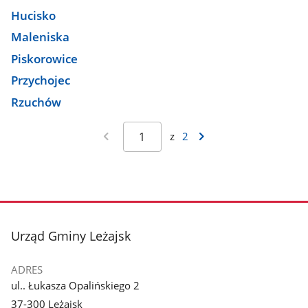
Hucisko
Maleniska
Piskorowice
Przychojec
Rzuchów
z
2
stopka
Urząd Gminy Leżajsk
ADRES
ul.. Łukasza Opalińskiego 2
37-300 Leżajsk