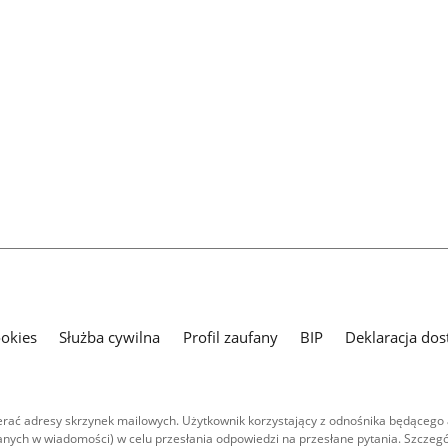
ookies
Służba cywilna
Profil zaufany
BIP
Deklaracja dos
ać adresy skrzynek mailowych. Użytkownik korzystający z odnośnika będącego 
nych w wiadomości) w celu przesłania odpowiedzi na przesłane pytania. Szczegó