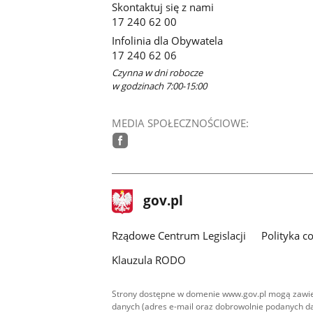
Skontaktuj się z nami
17 240 62 00
Infolinia dla Obywatela
17 240 62 06
Czynna w dni robocze
w godzinach 7:00-15:00
MEDIA SPOŁECZNOŚCIOWE:
facebook
stopka
Strona
gov.pl
gov.pl
główna
Rządowe Centrum Legislacji
Polityka c
Klauzula RODO
Strony dostępne w domenie www.gov.pl mogą zawier
danych (adres e-mail oraz dobrowolnie podanych da