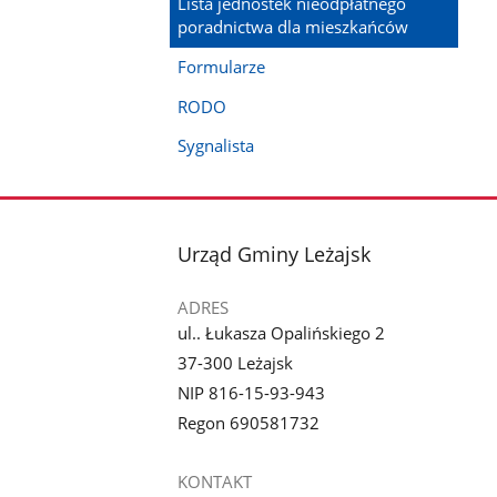
Lista jednostek nieodpłatnego
poradnictwa dla mieszkańców
Formularze
RODO
Sygnalista
stopka
Urząd Gminy Leżajsk
ADRES
ul.. Łukasza Opalińskiego 2
37-300 Leżajsk
NIP 816-15-93-943
Regon 690581732
KONTAKT