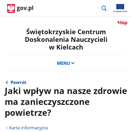
przejdź
gov.pl
do
wyszukiwar
Przejdź
do
Świętokrzyskie Centrum
serwis
Doskonalenia Nauczycieli
Biulety
w Kielcach
Informa
Publicz
Świętok
MENU
Centru
Doskon
Nauczyc
Powrót
w
Jaki wpływ na nasze zdrowie
Kielcac
ma zanieczyszczone
powietrze?
Karta informacyjna