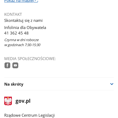
Pokaż na mapie
otworzy
się
KONTAKT
w
Skontaktuj się z nami
nowym
Infolinia dla Obywatela
oknie
41 362 45 48
Czynna w dni robocze
w godzinach 7:30-15:30
MEDIA SPOŁECZNOŚCIOWE:
facebook
youtube
Na skróty
stopka
Strona
gov.pl
gov.pl
główna
Rządowe Centrum Legislacji