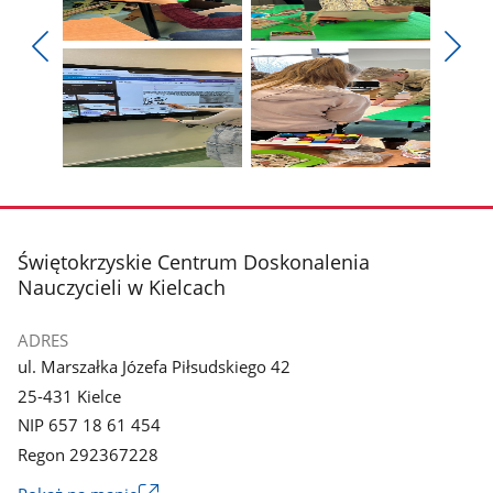
Pokaż
Pokaż
zdjęcie
zdjęcie
Pokaż
Poka
1
2
poprzednie
nest
z
z
zdjęcia
zdjęc
galerii.
galerii.
Pokaż
Pokaż
zdjęcie
zdjęcie
3
4
z
z
stopka
Świętokrzyskie Centrum Doskonalenia
galerii.
galerii.
Nauczycieli w Kielcach
ADRES
ul. Marszałka Józefa Piłsudskiego 42
25-431 Kielce
NIP 657 18 61 454
Regon 292367228
Link