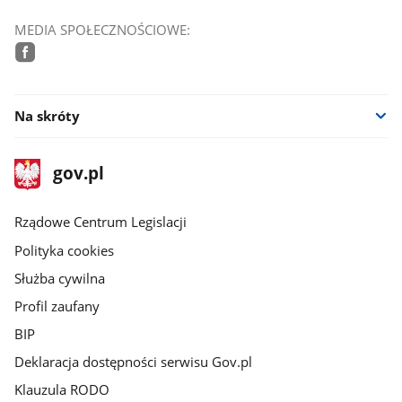
MEDIA SPOŁECZNOŚCIOWE:
facebook
Na skróty
stopka
Strona
gov.pl
gov.pl
główna
Rządowe Centrum Legislacji
Polityka cookies
Służba cywilna
Profil zaufany
BIP
Deklaracja dostępności serwisu Gov.pl
Klauzula RODO