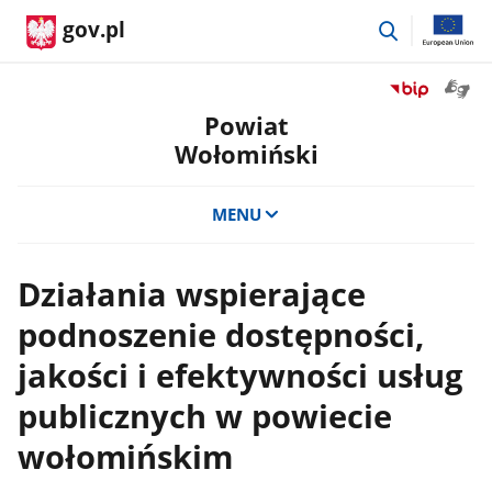
przejdź
gov.pl
do
wyszukiwar
Otwór
Przejdź
okno
do
Powiat
z
serwisu
Wołomiński
tłuma
Biuletyn
języka
Informacji
migow
Publicznej
MENU
Powiat
Wołomiński
Działania wspierające
podnoszenie dostępności,
jakości i efektywności usług
publicznych w powiecie
wołomińskim