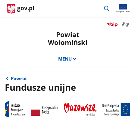
przejdź
gov.pl
do
wyszukiwar
Otwór
Przejdź
okno
do
Powiat
z
serwisu
Wołomiński
tłuma
Biuletyn
języka
Informacji
migow
Publicznej
MENU
Powiat
Wołomiński
Powrót
Fundusze unijne