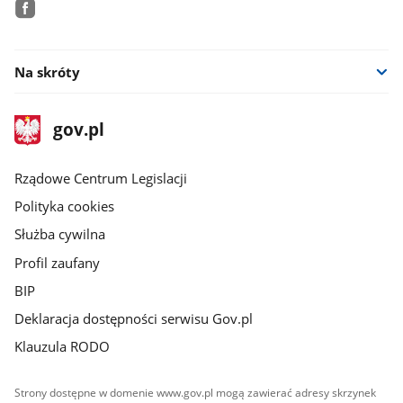
facebook
Na skróty
stopka
Strona
gov.pl
gov.pl
główna
Rządowe Centrum Legislacji
Polityka cookies
Służba cywilna
Profil zaufany
BIP
Deklaracja dostępności serwisu Gov.pl
Klauzula RODO
Strony dostępne w domenie www.gov.pl mogą zawierać adresy skrzynek