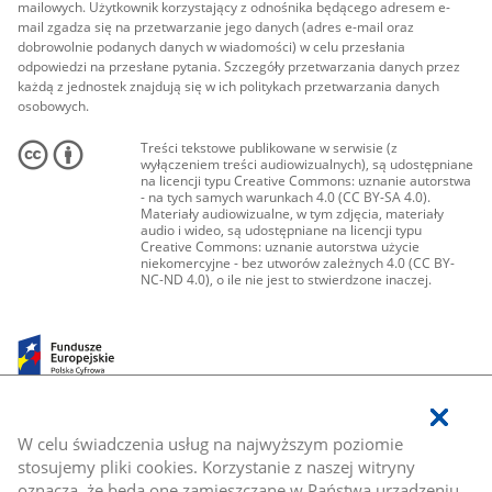
mailowych. Użytkownik korzystający z odnośnika będącego adresem e-
mail zgadza się na przetwarzanie jego danych (adres e-mail oraz
dobrowolnie podanych danych w wiadomości) w celu przesłania
odpowiedzi na przesłane pytania. Szczegóły przetwarzania danych przez
każdą z jednostek znajdują się w ich politykach przetwarzania danych
osobowych.
Treści tekstowe publikowane w serwisie (z
wyłączeniem treści audiowizualnych), są udostępniane
na licencji typu Creative Commons: uznanie autorstwa
- na tych samych warunkach 4.0 (CC BY-SA 4.0).
Materiały audiowizualne, w tym zdjęcia, materiały
audio i wideo, są udostępniane na licencji typu
Creative Commons: uznanie autorstwa użycie
niekomercyjne - bez utworów zależnych 4.0 (CC BY-
NC-ND 4.0), o ile nie jest to stwierdzone inaczej.
W celu świadczenia usług na najwyższym poziomie
stosujemy pliki cookies. Korzystanie z naszej witryny
oznacza, że będą one zamieszczane w Państwa urządzeniu.