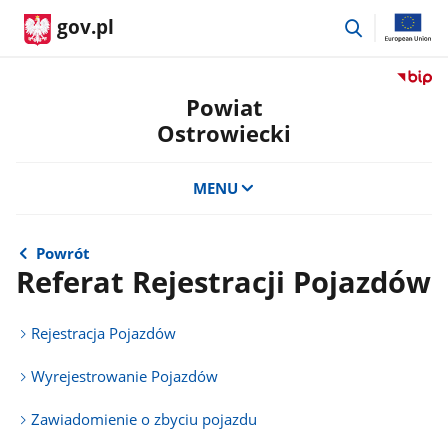
przejdź
gov.pl
do
wyszukiwar
Przejdź
do
Powiat
serwis
Ostrowiecki
Biulety
Informa
Publicz
MENU
Powiat
Ostrow
Powrót
Referat Rejestracji Pojazdów
Rejestracja Pojazdów
Wyrejestrowanie Pojazdów
Zawiadomienie o zbyciu pojazdu