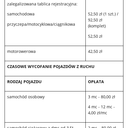
zalegalizowana tablica rejestracyjna:
samochodowa
52,50 zł (1 szt.) /
92,50 zł
przyczepa/motocyklowa/ciągnikowa
(komplet)
52,50 zł
motorowerowa
42,50 zł
CZASOWE WYCOFANIE POJAZDÓW Z RUCHU
RODZAJ POJAZDU
OPŁATA
samochód osobowy
3 mc - 80,00 zł
4 mc - 12 mc -
4,00 zł/mc
samochód ciężarowy z dmc od 3,5t
2 mc – 80.00 zł