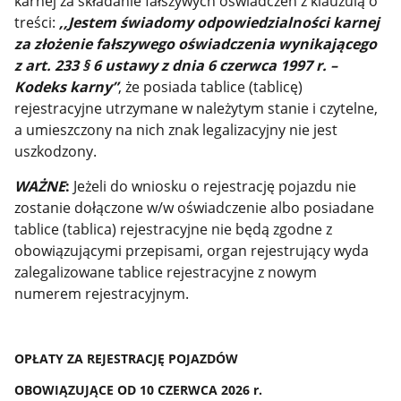
karnej za składanie fałszywych oświadczeń z klauzulą o
treści:
,,Jestem świadomy odpowiedzialności karnej
za złożenie fałszywego oświadczenia wynikającego
z art. 233 § 6 ustawy z dnia 6 czerwca 1997 r. –
Kodeks karny”
, że posiada tablice (tablicę)
rejestracyjne utrzymane w należytym stanie i czytelne,
a umieszczony na nich znak legalizacyjny nie jest
uszkodzony.
WAŻNE
:
Jeżeli do wniosku o rejestrację pojazdu nie
zostanie dołączone w/w oświadczenie albo posiadane
tablice (tablica) rejestracyjne nie będą zgodne z
obowiązującymi przepisami, organ rejestrujący wyda
zalegalizowane tablice rejestracyjne z nowym
numerem rejestracyjnym.
OPŁATY ZA REJESTRACJĘ POJAZDÓW
OBOWIĄZUJĄCE OD 10 CZERWCA 2026 r.