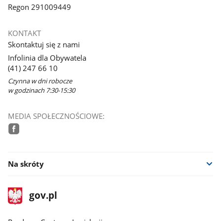
Regon 291009449
KONTAKT
Skontaktuj się z nami
Infolinia dla Obywatela
(41) 247 66 10
Czynna w dni robocze
w godzinach 7:30-15:30
MEDIA SPOŁECZNOŚCIOWE:
facebook
Na skróty
stopka
Strona
gov.pl
gov.pl
główna