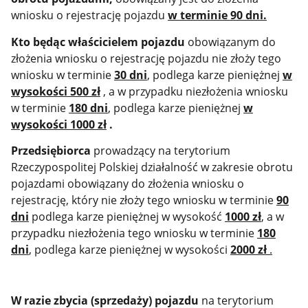
wniosku o rejestrację pojazdu
w terminie 90 dni.
Kto będąc właścicielem pojazdu
obowiązanym do
złożenia wniosku o rejestrację pojazdu nie złoży tego
wniosku w terminie
30 dni
, podlega karze pieniężnej
w
wysokości 500 zł
, a w przypadku niezłożenia wniosku
w terminie
180 dni
, podlega karze pieniężnej
w
wysokości 1000 zł
.
Przedsiębiorca
prowadzący na terytorium
Rzeczypospolitej Polskiej działalność w zakresie obrotu
pojazdami obowiązany do złożenia wniosku o
rejestrację, który nie złoży tego wniosku w terminie
90
dni
podlega karze pieniężnej w wysokość
1000 zł
, a w
przypadku niezłożenia tego wniosku w terminie
180
dni
, podlega karze pieniężnej w wysokości
2000 zł
.
W razie zbycia (sprzedaży) pojazdu
na terytorium