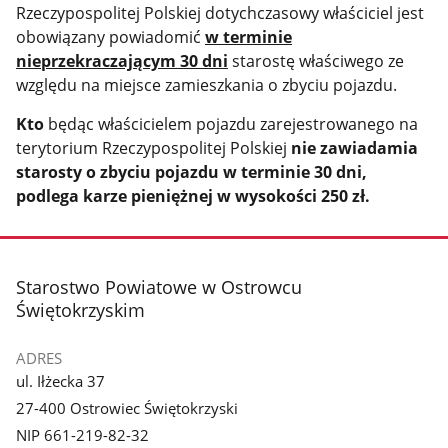
Rzeczypospolitej Polskiej dotychczasowy właściciel jest
obowiązany powiadomić
w terminie
nieprzekraczającym 30 dni
starostę właściwego ze
względu na miejsce zamieszkania o zbyciu pojazdu.
Kto
będąc właścicielem pojazdu zarejestrowanego na
terytorium Rzeczypospolitej Polskiej
nie zawiadamia
starosty o zbyciu pojazdu w terminie 30 dni,
podlega karze pieniężnej w wysokości 250 zł.
stopka
Starostwo Powiatowe w Ostrowcu
Świętokrzyskim
ADRES
ul. Iłżecka 37
27-400 Ostrowiec Świętokrzyski
NIP 661-219-82-32