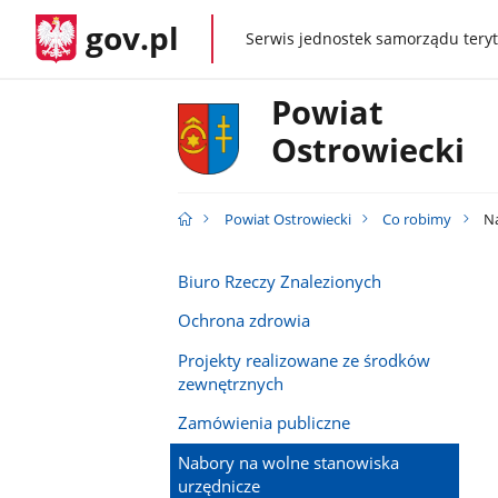
gov.pl
Serwis jednostek samorządu teryt
gov.pl
Powiat
Ostrowiecki
Powiat Ostrowiecki
Co robimy
Na
Biuro Rzeczy Znalezionych
Ochrona zdrowia
Projekty realizowane ze środków
zewnętrznych
Zamówienia publiczne
Nabory na wolne stanowiska
urzędnicze