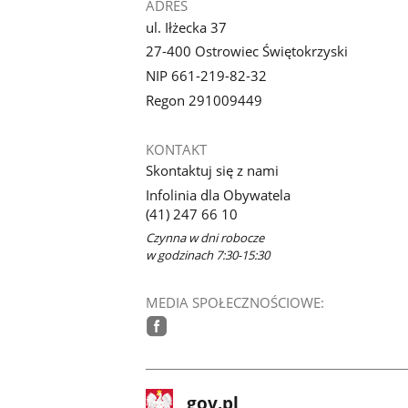
ADRES
ul. Iłżecka 37
27-400 Ostrowiec Świętokrzyski
NIP 661-219-82-32
Regon 291009449
KONTAKT
Skontaktuj się z nami
Infolinia dla Obywatela
(41) 247 66 10
Czynna w dni robocze
w godzinach 7:30-15:30
MEDIA SPOŁECZNOŚCIOWE:
facebook
stopka
Strona
gov.pl