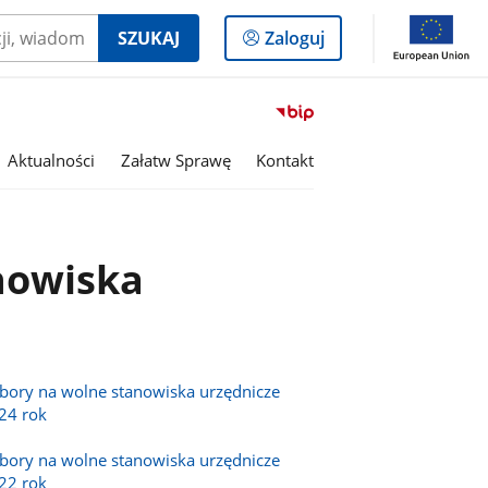
Logowanie
SZUKAJ
Zaloguj
do
panelu
Przejdź
do
serwisu
Aktualności
Załatw Sprawę
Kontakt
Biuletyn
Informacji
Publicznej
Powiat
nowiska
Ostrowiecki
bory na wolne stanowiska urzędnicze
24 rok
bory na wolne stanowiska urzędnicze
22 rok