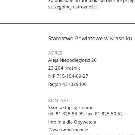
Za powstałe utrudnienia serdecznie prze
szczególnej ostrożności.
stopka
Starostwo Powiatowe w Kraśniku
ADRES
Aleja Niepodległości 20
23-204 Kraśnik
NIP 715-154-09-27
Regon 431029406
KONTAKT
Skontaktuj się z nami
tel. 81 825 58 99, fax. 81 825 50 52
Infolinia dla Obywatela
Czynna w dni robocze