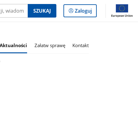
Logowanie
SZUKAJ
Zaloguj
do
panelu
Aktualności
Załatw sprawę
Kontakt
a