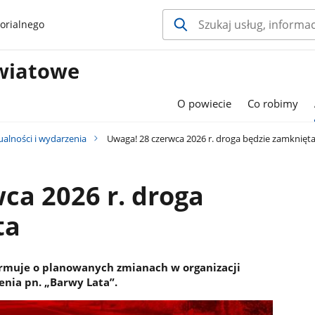
orialnego
wiatowe
O powiecie
Co robimy
ualności i wydarzenia
Uwaga! 28 czerwca 2026 r. droga będzie zamknięt
ca 2026 r. droga
ta
rmuje o planowanych zmianach w organizacji
enia pn. „Barwy Lata”.