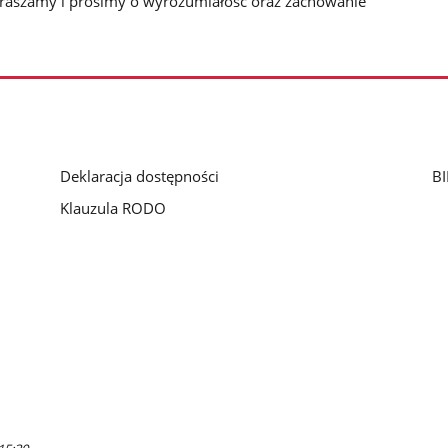
praszamy i prosimy o wyrozumiałość oraz zachowanie
Deklaracja dostępności
BI
Klauzula RODO