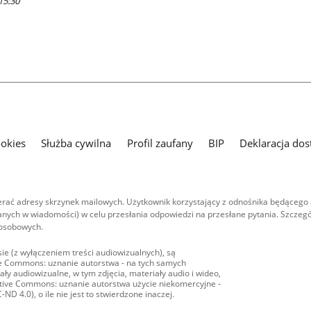
15:30
ookies
Służba cywilna
Profil zaufany
BIP
Deklaracja dos
ać adresy skrzynek mailowych. Użytkownik korzystający z odnośnika będącego 
nych w wiadomości) w celu przesłania odpowiedzi na przesłane pytania. Szczegó
 osobowych.
ie (z wyłączeniem treści audiowizualnych), są
ive Commons: uznanie autorstwa - na tych samych
ły audiowizualne, w tym zdjęcia, materiały audio i wideo,
eative Commons: uznanie autorstwa użycie niekomercyjne -
D 4.0), o ile nie jest to stwierdzone inaczej.