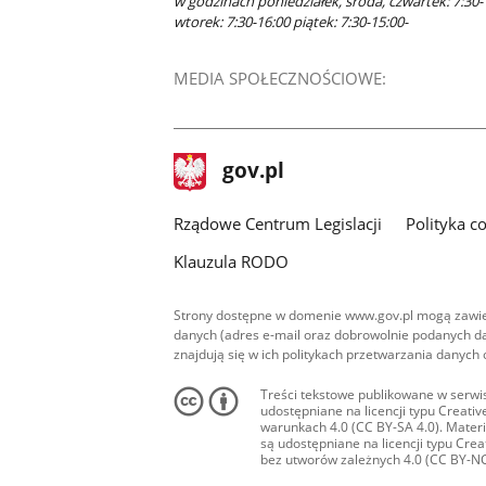
w godzinach poniedziałek, środa, czwartek: 7:30-
wtorek: 7:30-16:00 piątek: 7:30-15:00-
MEDIA SPOŁECZNOŚCIOWE:
Facebook
stopka
Strona
gov.pl
gov.pl
główna
Rządowe Centrum Legislacji
Polityka c
Klauzula RODO
Strony dostępne w domenie www.gov.pl mogą zawier
danych (adres e-mail oraz dobrowolnie podanych da
znajdują się w ich politykach przetwarzania danych
Treści tekstowe publikowane w serwis
udostępniane na licencji typu Creat
warunkach 4.0 (CC BY-SA 4.0). Materia
są udostępniane na licencji typu Cr
bez utworów zależnych 4.0 (CC BY-NC-N