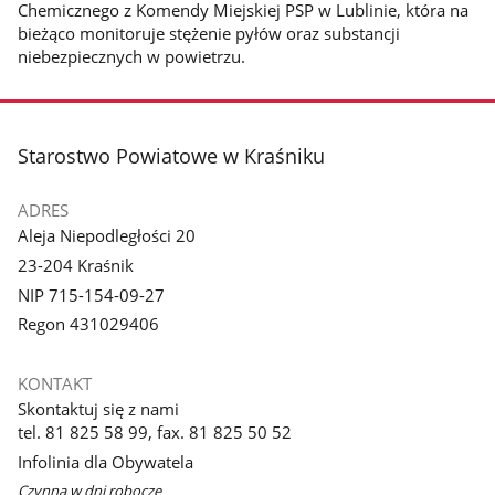
Chemicznego z Komendy Miejskiej PSP w Lublinie, która na
bieżąco monitoruje stężenie pyłów oraz substancji
niebezpiecznych w powietrzu.
stopka
Starostwo Powiatowe w Kraśniku
ADRES
Aleja Niepodległości 20
23-204 Kraśnik
NIP 715-154-09-27
Regon 431029406
KONTAKT
Skontaktuj się z nami
tel. 81 825 58 99, fax. 81 825 50 52
Infolinia dla Obywatela
Czynna w dni robocze