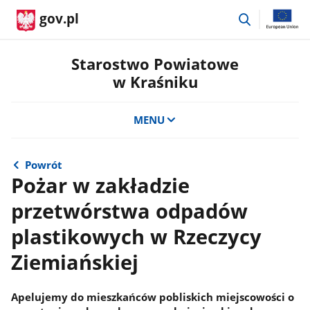
przejdź
gov.pl
do
wyszukiwar
Starostwo Powiatowe
w Kraśniku
MENU
Powrót
Pożar w zakładzie
przetwórstwa odpadów
plastikowych w Rzeczycy
Ziemiańskiej
Apelujemy do mieszkańców pobliskich miejscowości o