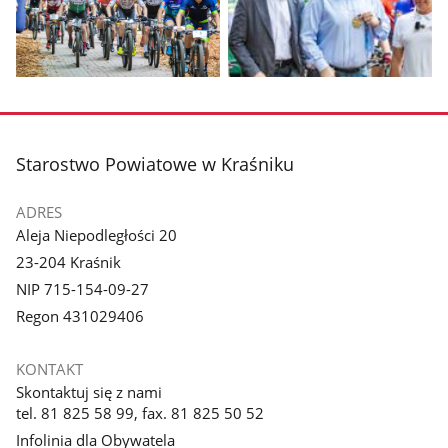
Pokaż
Pokaż
zdjęcie
zdjęcie
1
2
z
z
stopka
Starostwo Powiatowe w Kraśniku
galerii.
galerii.
ADRES
Aleja Niepodległości 20
23-204 Kraśnik
NIP 715-154-09-27
Regon 431029406
KONTAKT
Skontaktuj się z nami
tel. 81 825 58 99, fax. 81 825 50 52
Infolinia dla Obywatela