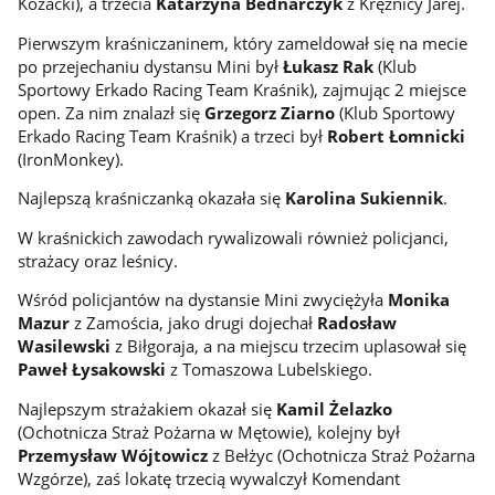
Kozacki), a trzecia
Katarzyna Bednarczyk
z Krężnicy Jarej.
Pierwszym kraśniczaninem, który zameldował się na mecie
po przejechaniu dystansu Mini był
Łukasz Rak
(Klub
Sportowy Erkado Racing Team Kraśnik), zajmując 2 miejsce
open. Za nim znalazł się
Grzegorz Ziarno
(Klub Sportowy
Erkado Racing Team Kraśnik) a trzeci był
Robert Łomnicki
(IronMonkey).
Najlepszą kraśniczanką okazała się
Karolina Sukiennik
.
W kraśnickich zawodach rywalizowali również policjanci,
strażacy oraz leśnicy.
Wśród policjantów na dystansie Mini zwyciężyła
Monika
Mazur
z Zamościa, jako drugi dojechał
Radosław
Wasilewski
z Biłgoraja, a na miejscu trzecim uplasował się
Paweł Łysakowski
z Tomaszowa Lubelskiego.
Najlepszym strażakiem okazał się
Kamil Żelazko
(Ochotnicza Straż Pożarna w Mętowie), kolejny był
Przemysław Wójtowicz
z Bełżyc (Ochotnicza Straż Pożarna
Wzgórze), zaś lokatę trzecią wywalczył Komendant