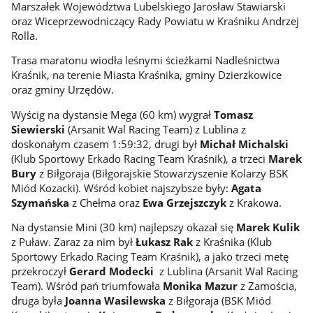
Marszałek Województwa Lubelskiego Jarosław Stawiarski
oraz Wiceprzewodniczący Rady Powiatu w Kraśniku Andrzej
Rolla.
Trasa maratonu wiodła leśnymi ścieżkami Nadleśnictwa
Kraśnik, na terenie Miasta Kraśnika, gminy Dzierzkowice
oraz gminy Urzędów.
Wyścig na dystansie Mega (60 km) wygrał
Tomasz
Siewierski
(Arsanit Wal Racing Team) z Lublina z
doskonałym czasem 1:59:32, drugi był
Michał Michalski
(Klub Sportowy Erkado Racing Team Kraśnik), a trzeci
Marek
Bury
z Biłgoraja (Biłgorajskie Stowarzyszenie Kolarzy BSK
Miód Kozacki). Wśród kobiet najszybsze były:
Agata
Szymańska
z Chełma oraz
Ewa Grzejszczyk
z Krakowa.
Na dystansie Mini (30 km) najlepszy okazał się
Marek Kulik
z Puław. Zaraz za nim był
Łukasz Rak
z Kraśnika (Klub
Sportowy Erkado Racing Team Kraśnik), a jako trzeci metę
przekroczył
Gerard Modecki
z Lublina (Arsanit Wal Racing
Team). Wśród pań triumfowała
Monika Mazur
z Zamościa,
druga była
Joanna Wasilewska
z Biłgoraja (BSK Miód