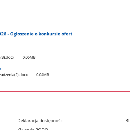
26 - Ogłoszenie o konkursie ofert
a(3).docx
0.06MB
a
rzadzenia(2).docx
0.04MB
Deklaracja dostępności
BI
Klauzula RODO