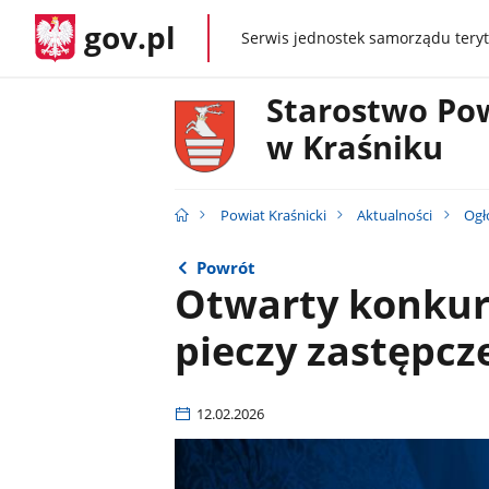
gov.pl
Serwis jednostek samorządu teryt
gov.pl
Starostwo Po
w Kraśniku
Powiat Kraśnicki
Aktualności
Ogł
Powrót
Otwarty konkurs
pieczy zastępcz
12.02.2026