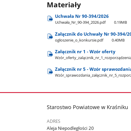
Materiały
Uchwała Nr 90-394/2026
Uchwała​_Nr​_90-394​_2026.pdf
0.19MB
Załącznik do Uchwały Nr 90-394/20
ogłoszenie​_o​_konkursie.pdf
0.40MB
Załącznik nr 1 - Wzór oferty
Wzór​_oferty​_zalącznik​_nr​_1​_rozporządzeni
Załącznik nr 5 - Wzór sprawozdani
Wzór​_sprawozdania​_załącznik​_nr​_5​_rozpo
stopka
Starostwo Powiatowe w Kraśniku
ADRES
Aleja Niepodległości 20