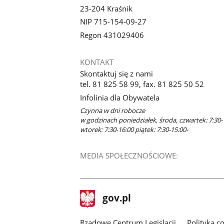
23-204 Kraśnik
NIP 715-154-09-27
Regon 431029406
KONTAKT
Skontaktuj się z nami
tel. 81 825 58 99, fax. 81 825 50 52
Infolinia dla Obywatela
Czynna w dni robocze
w godzinach poniedziałek, środa, czwartek: 7:30-
wtorek: 7:30-16:00 piątek: 7:30-15:00-
MEDIA SPOŁECZNOŚCIOWE:
Facebook
stopka
Strona
gov.pl
gov.pl
główna
Rządowe Centrum Legislacji
Polityka c