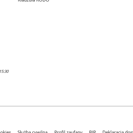
15:30
ookies
Służba cywilna
Profil zaufany
BIP
Deklaracja dos