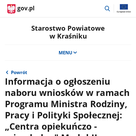
przejdź
gov.pl
do
wyszukiwar
Starostwo Powiatowe
w Kraśniku
MENU
Powrót
Informacja o ogłoszeniu
naboru wniosków w ramach
Programu Ministra Rodziny,
Pracy i Polityki Społecznej:
„Centra opiekuńczo -