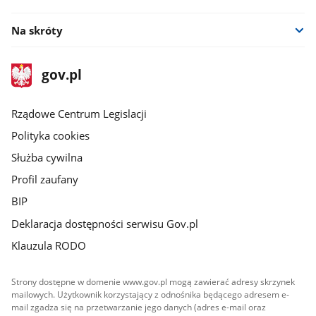
Na skróty
stopka
Strona
gov.pl
gov.pl
główna
Rządowe Centrum Legislacji
Polityka cookies
Służba cywilna
Profil zaufany
BIP
Deklaracja dostępności serwisu Gov.pl
Klauzula RODO
Strony dostępne w domenie www.gov.pl mogą zawierać adresy skrzynek
mailowych. Użytkownik korzystający z odnośnika będącego adresem e-
mail zgadza się na przetwarzanie jego danych (adres e-mail oraz