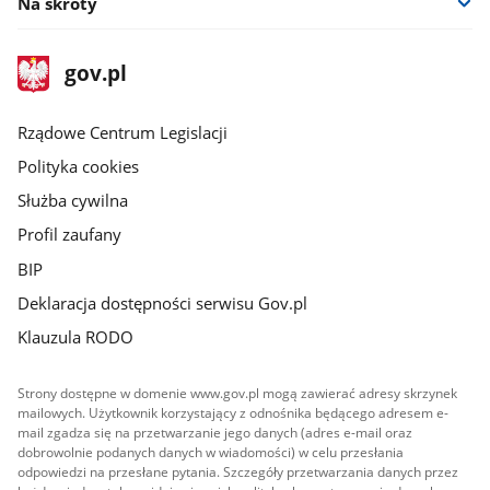
Na skróty
stopka
Strona
gov.pl
gov.pl
główna
Rządowe Centrum Legislacji
Polityka cookies
Służba cywilna
Profil zaufany
BIP
Deklaracja dostępności serwisu Gov.pl
Klauzula RODO
Strony dostępne w domenie www.gov.pl mogą zawierać adresy skrzynek
mailowych. Użytkownik korzystający z odnośnika będącego adresem e-
mail zgadza się na przetwarzanie jego danych (adres e-mail oraz
dobrowolnie podanych danych w wiadomości) w celu przesłania
odpowiedzi na przesłane pytania. Szczegóły przetwarzania danych przez