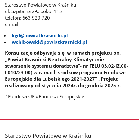
Starostwo Powiatowe w Kraśniku
ul. Szpitalna 2A, pokój 115
telefon: 663 920 720
e-mail:
kgil@powiatkrasnicki.pl
wchibowski@powiatkrasnicki.pl
Konsultacje odbywają się w ramach projektu pn.
,,Powiat Kraśnicki Neutralny Klimatycznie –
stworzenie systemu doradztwa’’- nr FELU.03.02-IZ.00-
0010/23-00) w ramach środków programu Fundusze
Europejskie dla Lubelskiego 2021-2027” . Projekt
realizowany od stycznia 2024r. do grudnia 2025 r.
#FunduszeUE #FunduszeEuropejskie
stopka
Starostwo Powiatowe w Kraśniku