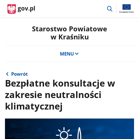
przejdź
gov.pl
do
wyszukiwar
Starostwo Powiatowe
w Kraśniku
MENU
Powrót
Bezpłatne konsultacje w
zakresie neutralności
klimatycznej