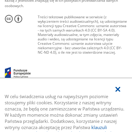
każdą z jednostek znajdują się w ich politykach przetwarzania danych
osobowych.
Treści tekstowe publikowane w serwisie (z
wyłączeniem treści audiowizualnych), są udostępniane
na licencji typu Creative Commons: uznanie autorstwa
- na tych samych warunkach 4.0 (CC BY-SA 4.0).
Materiały audiowizualne, w tym zdjęcia, materiały
audio i wideo, są udostępniane na licencji typu
Creative Commons: uznanie autorstwa użycie
niekomercyjne - bez utworów zależnych 4.0 (CC BY-
NC-ND 4.0), o ile nie jest to stwierdzone inaczej.
W celu świadczenia usług na najwyższym poziomie
stosujemy pliki cookies. Korzystanie z naszej witryny
oznacza, że będą one zamieszczane w Państwa urządzeniu.
W każdym momencie można dokonać zmiany ustawień
Państwa przeglądarki. Dodatkowo, korzystanie z naszej
witryny oznacza akceptację przez Państwa
klauzuli