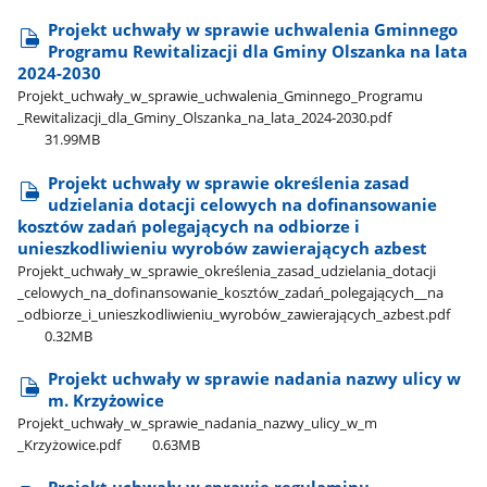
Projekt uchwały w sprawie uchwalenia Gminnego
Programu Rewitalizacji dla Gminy Olszanka na lata
2024-2030
Projekt​_uchwały​_w​_sprawie​_uchwalenia​_Gminnego​_Programu​
_Rewitalizacji​_dla​_Gminy​_Olszanka​_na​_lata​_2024-2030.pdf
31.99MB
Projekt uchwały w sprawie określenia zasad
udzielania dotacji celowych na dofinansowanie
kosztów zadań polegających na odbiorze i
unieszkodliwieniu wyrobów zawierających azbest
Projekt​_uchwały​_w​_sprawie​_określenia​_zasad​_udzielania​_dotacji​
_celowych​_na​_dofinansowanie​_kosztów​_zadań​_polegających​_​_na​
_odbiorze​_i​_unieszkodliwieniu​_wyrobów​_zawierających​_azbest.pdf
0.32MB
Projekt uchwały w sprawie nadania nazwy ulicy w
m. Krzyżowice
Projekt​_uchwały​_w​_sprawie​_nadania​_nazwy​_ulicy​_w​_m​
_Krzyżowice.pdf
0.63MB