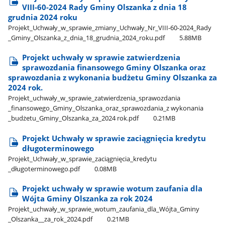
VIII-60-2024 Rady Gminy Olszanka z dnia 18
grudnia 2024 roku
Projekt​_Uchwały​_w​_sprawie​_zmiany​_Uchwały​_Nr​_VIII-60-2024​_Rady​
_Gminy​_Olszanka​_z​_dnia​_18​_grudnia​_2024​_roku.pdf
5.88MB
Projekt uchwały w sprawie zatwierdzenia
sprawozdania finansowego Gminy Olszanka oraz
sprawozdania z wykonania budżetu Gminy Olszanka za
2024 rok.
Projekt​_uchwały​_w​_sprawie​_zatwierdzenia​_sprawozdania​
_finansowego​_Gminy​_Olszanka​_oraz​_sprawozdania​_z wykonania​
_budżetu​_Gminy​_Olszanka​_za​_2024 rok.pdf
0.21MB
Projekt Uchwały w sprawie zaciągnięcia kredytu
długoterminowego
Projekt​_Uchwały​_w​_sprawie​_zaciągnięcia​_kredytu​
_długoterminowego.pdf
0.08MB
Projekt uchwały w sprawie wotum zaufania dla
Wójta Gminy Olszanka za rok 2024
Projekt​_uchwały​_w​_sprawie​_wotum​_zaufania​_dla​_Wójta​_Gminy​
_Olszanka​_​_za​_rok​_2024.pdf
0.21MB