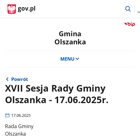
prz
gov.pl
do
wys
Przejdź
do
Gmina
serwis
Olszanka
Biulety
Informa
Publicz
MENU
Gmina
Olszan
Powrót
XVII Sesja Rady Gminy
Olszanka - 17.06.2025r.
17.06.2025
Rada Gminy
Olszanka