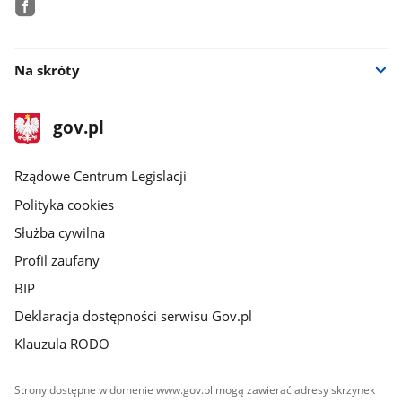
facebook
Na skróty
stopka
Strona
gov.pl
gov.pl
główna
Rządowe Centrum Legislacji
Polityka cookies
Służba cywilna
Profil zaufany
BIP
Deklaracja dostępności serwisu Gov.pl
Klauzula RODO
Strony dostępne w domenie www.gov.pl mogą zawierać adresy skrzynek