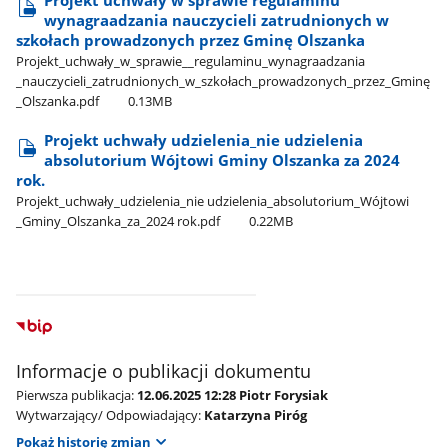
Projekt uchwały w sprawie regulaminu
wynagraadzania nauczycieli zatrudnionych w
szkołach prowadzonych przez Gminę Olszanka
Projekt​_uchwały​_w​_sprawie​_​_regulaminu​_wynagraadzania​
_nauczycieli​_zatrudnionych​_w​_szkołach​_prowadzonych​_przez​_Gminę​
_Olszanka.pdf
0.13MB
Projekt uchwały udzielenia​_nie udzielenia
absolutorium Wójtowi Gminy Olszanka za 2024
rok.
Projekt​_uchwały​_udzielenia​_nie udzielenia​_absolutorium​_Wójtowi​
_Gminy​_Olszanka​_za​_2024 rok.pdf
0.22MB
Informacje o publikacji dokumentu
Pierwsza publikacja:
12.06.2025 12:28 Piotr Forysiak
Wytwarzający/ Odpowiadający:
Katarzyna Piróg
Pokaż historię zmian