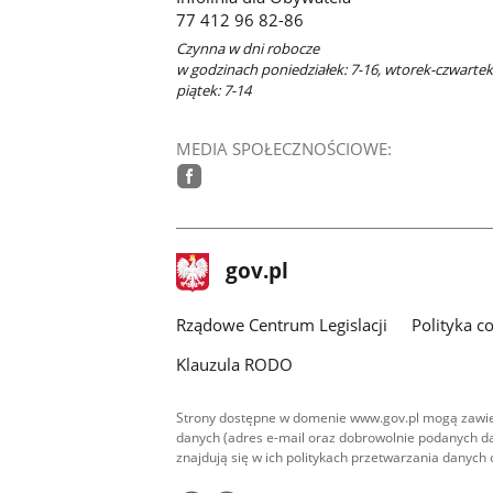
77 412 96 82-86
Czynna w dni robocze
w godzinach poniedziałek: 7-16, wtorek-czwartek:
piątek: 7-14
MEDIA SPOŁECZNOŚCIOWE:
facebook
stopka
Strona
gov.pl
gov.pl
główna
Rządowe Centrum Legislacji
Polityka c
Klauzula RODO
Strony dostępne w domenie www.gov.pl mogą zawier
danych (adres e-mail oraz dobrowolnie podanych da
znajdują się w ich politykach przetwarzania danych