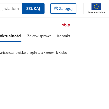
Logowanie
SZUKAJ
Zaloguj
do
panelu
Przejdź
do
serwisu
Aktualności
Załatw sprawę
Kontakt
Biuletyn
Informacji
Publicznej
nicze stanowisko urzędnicze: Kierownik Klubu
Gmina
Olszanka