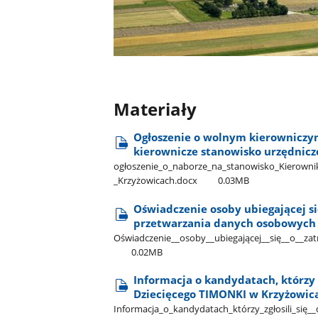
Materiały
Ogłoszenie o wolnym kierowniczy
kierownicze stanowisko urzędnicz
ogłoszenie​_o​_naborze​_na​_stanowisko​_Kierowni
_Krzyżowicach.docx
0.03MB
Oświadczenie osoby ubiegającej s
przetwarzania danych osobowych
Oświadczenie​_​_osoby​_​_ubiegającej​_​_się​_​_o​_
0.02MB
Informacja o kandydatach, którzy 
Dziecięcego TIMONKI w Krzyżowic
Informacja​_o​_kandydatach​_którzy​_zgłosili​_się​_