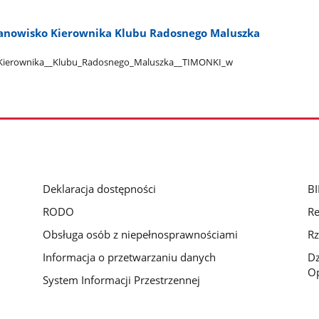
tanowisko Kierownika Klubu Radosnego Maluszka
_Kierownika​_​_Klubu​_Radosnego​_Maluszka​_​_TIMONKI​_w​
Deklaracja dostępności
BI
RODO
Re
Obsługa osób z niepełnosprawnościami
Rz
Informacja o przetwarzaniu danych
D
Op
System Informacji Przestrzennej