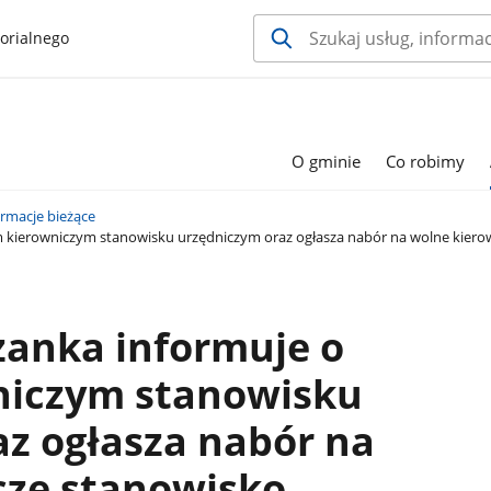
orialnego
O gminie
Co robimy
ormacje bieżące
kierowniczym stanowisku urzędniczym oraz ogłasza nabór na wolne kierow
zanka informuje o
niczym stanowisku
z ogłasza nabór na
cze stanowisko