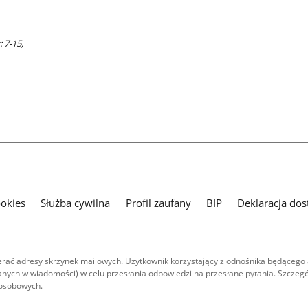
 7-15,
ookies
Służba cywilna
Profil zaufany
BIP
Deklaracja dos
ać adresy skrzynek mailowych. Użytkownik korzystający z odnośnika będącego 
nych w wiadomości) w celu przesłania odpowiedzi na przesłane pytania. Szczegó
 osobowych.