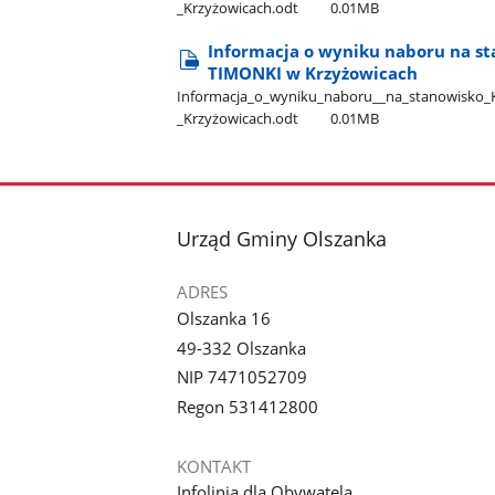
_Krzyżowicach.odt
0.01MB
Informacja o wyniku naboru na s
TIMONKI w Krzyżowicach
Informacja​_o​_wyniku​_naboru​_​_na​_stanowisko​
_Krzyżowicach.odt
0.01MB
stopka
Urząd Gminy Olszanka
ADRES
Olszanka 16
49-332 Olszanka
NIP 7471052709
Regon 531412800
KONTAKT
Infolinia dla Obywatela