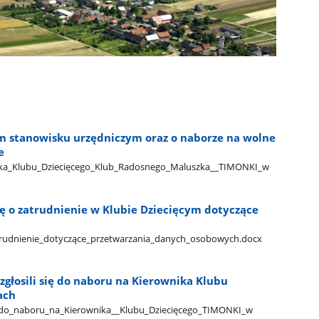
m stanowisku urzędniczym oraz o naborze na wolne
e
ka​_Klubu​_Dziecięcego​_Klub​_Radosnego​_Maluszka​_​_TIMONKI​_w​
ię o zatrudnienie w Klubie Dziecięcym dotyczące
​_zatrudnienie​_dotyczące​_przetwarzania​_danych​_osobowych.docx
zgłosili się do naboru na Kierownika Klubu
ach
​_do​_naboru​_na​_Kierownika​_​_Klubu​_Dziecięcego​_TIMONKI​_w​