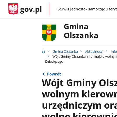
gov.pl
Serwis jednostek samorządu teryt
gov.pl
Gmina
Olszanka
Gmina Olszanka
Aktualności
Inf
Wójt Gminy Olszanka informuje o wolnym 
Dziecięcego
Powrót
Wójt Gminy Ols
wolnym kierow
urzędniczym ora
wolne kierowni