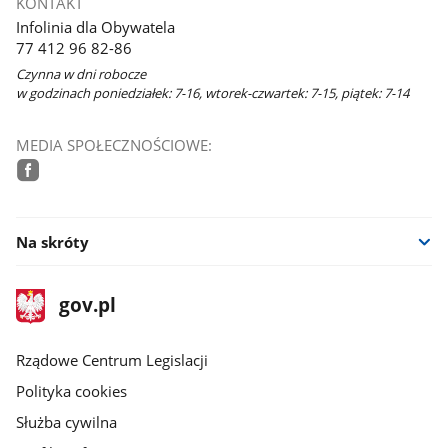
KONTAKT
Infolinia dla Obywatela
77 412 96 82-86
Czynna w dni robocze
w godzinach poniedziałek: 7-16, wtorek-czwartek: 7-15, piątek: 7-14
MEDIA SPOŁECZNOŚCIOWE:
facebook
Na skróty
stopka
Strona
gov.pl
gov.pl
główna
Rządowe Centrum Legislacji
Polityka cookies
Służba cywilna