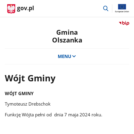
przejdź
gov.pl
do
wyszukiwar
Przejdź
do
Gmina
serwis
Olszanka
Biulety
Informa
Publicz
MENU
Gmina
Olszan
Wójt Gminy
WÓJT GMINY
Tymoteusz Drebschok
Funkcję Wójta pełni od dnia 7 maja 2024 roku.