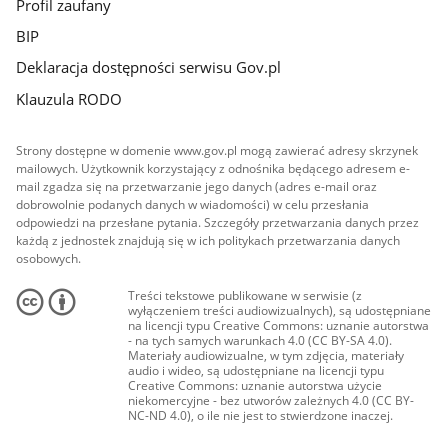
Profil zaufany
BIP
Deklaracja dostępności serwisu Gov.pl
Klauzula RODO
Strony dostępne w domenie www.gov.pl mogą zawierać adresy skrzynek
mailowych. Użytkownik korzystający z odnośnika będącego adresem e-
mail zgadza się na przetwarzanie jego danych (adres e-mail oraz
dobrowolnie podanych danych w wiadomości) w celu przesłania
odpowiedzi na przesłane pytania. Szczegóły przetwarzania danych przez
każdą z jednostek znajdują się w ich politykach przetwarzania danych
osobowych.
Treści tekstowe publikowane w serwisie (z
wyłączeniem treści audiowizualnych), są udostępniane
na licencji typu Creative Commons: uznanie autorstwa
- na tych samych warunkach 4.0 (CC BY-SA 4.0).
Materiały audiowizualne, w tym zdjęcia, materiały
audio i wideo, są udostępniane na licencji typu
Creative Commons: uznanie autorstwa użycie
niekomercyjne - bez utworów zależnych 4.0 (CC BY-
NC-ND 4.0), o ile nie jest to stwierdzone inaczej.