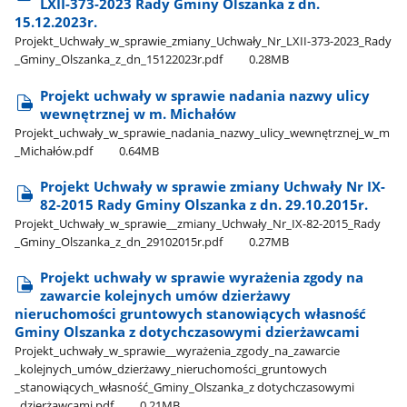
LXII-373-2023 Rady Gminy Olszanka z dn.
15.12.2023r.
Projekt​_Uchwały​_w​_sprawie​_zmiany​_Uchwały​_Nr​_LXII-373-2023​_Rady​
_Gminy​_Olszanka​_z​_dn​_15122023r.pdf
0.28MB
Projekt uchwały w sprawie nadania nazwy ulicy
wewnętrznej w m. Michałów
Projekt​_uchwały​_w​_sprawie​_nadania​_nazwy​_ulicy​_wewnętrznej​_w​_m​
_Michałów.pdf
0.64MB
Projekt Uchwały w sprawie zmiany Uchwały Nr IX-
82-2015 Rady Gminy Olszanka z dn. 29.10.2015r.
Projekt​_Uchwały​_w​_sprawie​_​_zmiany​_Uchwały​_Nr​_IX-82-2015​_Rady​
_Gminy​_Olszanka​_z​_dn​_29102015r.pdf
0.27MB
Projekt uchwały w sprawie wyrażenia zgody na
zawarcie kolejnych umów dzierżawy
nieruchomości gruntowych stanowiących własność
Gminy Olszanka z dotychczasowymi dzierżawcami
Projekt​_uchwały​_w​_sprawie​_​_wyrażenia​_zgody​_na​_zawarcie​
_kolejnych​_umów​_dzierżawy​_nieruchomości​_gruntowych​
_stanowiących​_własność​_Gminy​_Olszanka​_z dotychczasowymi​
_dzierżawcami.pdf
0.21MB