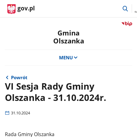
prz
gov.pl
do
wys
Przejdź
do
Gmina
serwis
Olszanka
Biulety
Informa
Publicz
MENU
Gmina
Olszan
Powrót
VI Sesja Rady Gminy
Olszanka - 31.10.2024r.
31.10.2024
Rada Gminy Olszanka