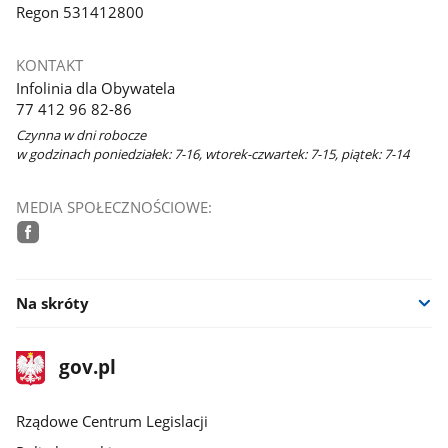
Regon 531412800
KONTAKT
Infolinia dla Obywatela
77 412 96 82-86
Czynna w dni robocze
w godzinach poniedziałek: 7-16, wtorek-czwartek: 7-15, piątek: 7-14
MEDIA SPOŁECZNOŚCIOWE:
facebook
Na skróty
stopka
Strona
gov.pl
gov.pl
główna
Rządowe Centrum Legislacji