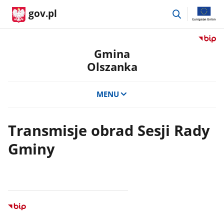
przejdź
gov.pl
do
wyszukiwar
Przejdź
do
Gmina
serwis
Olszanka
Biulety
Informa
Publicz
MENU
Gmina
Olszan
Transmisje obrad Sesji Rady
Gminy