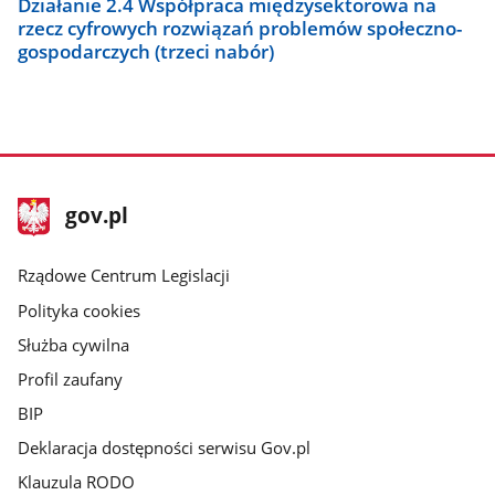
Działanie 2.4 Współpraca międzysektorowa na
rzecz cyfrowych rozwiązań problemów społeczno-
gospodarczych (trzeci nabór)
stopka
Strona
gov.pl
gov.pl
główna
Rządowe Centrum Legislacji
Polityka cookies
Służba cywilna
Profil zaufany
BIP
Deklaracja dostępności serwisu Gov.pl
Klauzula RODO