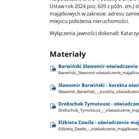
Ustaw rok 2024 poz. 609 z późn. zm.) 
majątkowych w zakresie: adresu zamie
miejscu położenia nieruchomości.
Wyłączenia jawności dokonali: Katarzy
Materiały
Barwiński Sławomir-oświadczenie 
Barwiński​_Sławomir-oświadczenie​_majątkowe
Sławomir Barwiński - korekta ośw
Sławomir​_Barwiński​_-​_korekta​_oświadcze
Drebschok Tymoteusz - oświadczen
Drebschok​_Tymoteusz​_-​_oświadczenie​_mają
Elżbieta Zawiła - oświadczenie ma
Elżbieta​_Zawiła​_-​_oświadczenie​_majątkowe​