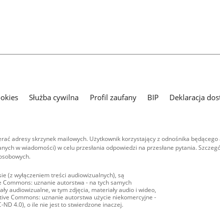
ookies
Służba cywilna
Profil zaufany
BIP
Deklaracja dos
ać adresy skrzynek mailowych. Użytkownik korzystający z odnośnika będącego 
nych w wiadomości) w celu przesłania odpowiedzi na przesłane pytania. Szczegó
 osobowych.
ie (z wyłączeniem treści audiowizualnych), są
ive Commons: uznanie autorstwa - na tych samych
ły audiowizualne, w tym zdjęcia, materiały audio i wideo,
eative Commons: uznanie autorstwa użycie niekomercyjne -
D 4.0), o ile nie jest to stwierdzone inaczej.