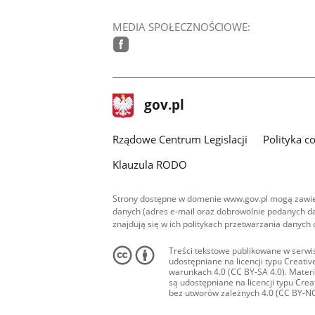
MEDIA SPOŁECZNOŚCIOWE:
facebook
stopka
Strona
gov.pl
gov.pl
główna
Rządowe Centrum Legislacji
Polityka c
Klauzula RODO
Strony dostępne w domenie www.gov.pl mogą zawier
danych (adres e-mail oraz dobrowolnie podanych da
znajdują się w ich politykach przetwarzania danych
Treści tekstowe publikowane w serwis
udostępniane na licencji typu Creat
warunkach 4.0 (CC BY-SA 4.0). Materia
są udostępniane na licencji typu Cr
bez utworów zależnych 4.0 (CC BY-NC-N