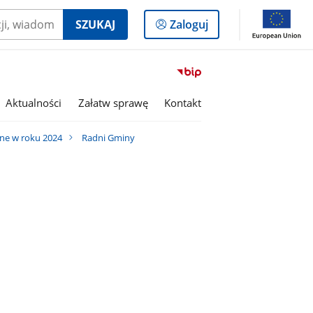
Logowanie
SZUKAJ
Zaloguj
do
panelu
Przejdź
do
serwisu
Aktualności
Załatw sprawę
Kontakt
Biuletyn
Informacji
ne w roku 2024
Radni Gminy
Publicznej
Gmina
Olszanka