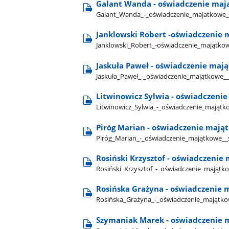
Galant Wanda - oświadczenie mają
Galant​_Wanda​_-​_oświadczenie​_majatkowe​_
Janklowski Robert -oświadczenie 
Janklowski​_Robert​_-oświadczenie​_majątkow
Jaskuła Paweł - oświadczenie maj
Jaskuła​_Paweł​_-​_oświadczenie​_majątkowe​_
Litwinowicz Sylwia - oświadczeni
Litwinowicz​_Sylwia​_-​_oświadczenie​_majątk
Piróg Marian - oświadczenie mają
Piróg​_Marian​_-​_oświadczenie​_majątkowe​_​
Rosiński Krzysztof - oświadczenie
Rosiński​_Krzysztof​_-​_oświadczenie​_majątk
Rosińska Grażyna - oświadczenie 
Rosińska​_Grażyna​_-​_oświadczenie​_majątko
Szymaniak Marek - oświadczenie m