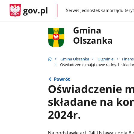
gov.pl
Serwis jednostek samorządu teryt
gov.pl
Gmina
Olszanka
Gmina Olszanka
O gminie
Finans
Oświadczenie majątkowe radnych składane
Powrót
Oświadczenie m
składane na kon
2024r.
Na podstawie art. 24i Ustawy z dnia 