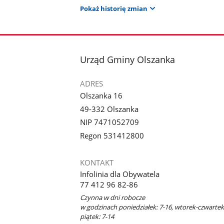
Pokaż historię zmian
stopka
Urząd Gminy Olszanka
ADRES
Olszanka 16
49-332 Olszanka
NIP 7471052709
Regon 531412800
KONTAKT
Infolinia dla Obywatela
77 412 96 82-86
Czynna w dni robocze
w godzinach poniedziałek: 7-16, wtorek-czwartek:
piątek: 7-14