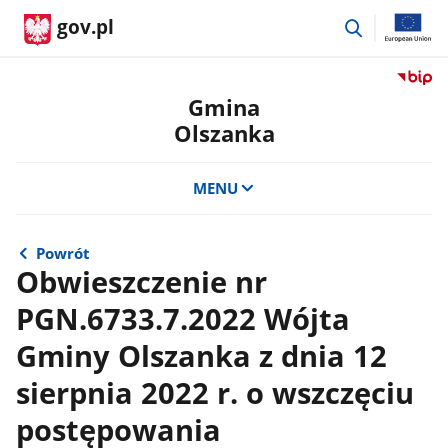
przejdź
gov.pl
do
wyszukiwar
Przejdź
do
Gmina
serwis
Olszanka
Biulety
Informa
Publicz
MENU
Gmina
Olszan
Powrót
Obwieszczenie nr
PGN.6733.7.2022 Wójta
Gminy Olszanka z dnia 12
sierpnia 2022 r. o wszczęciu
postępowania