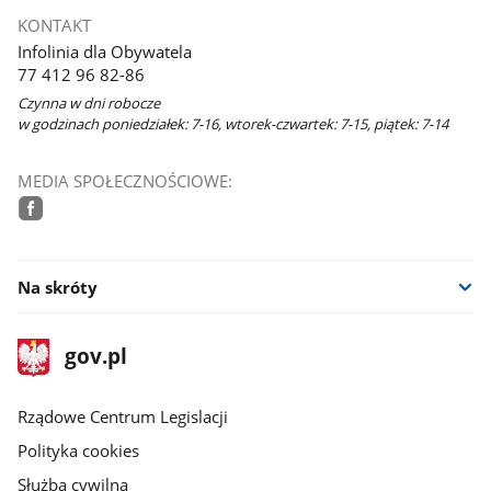
KONTAKT
Infolinia dla Obywatela
77 412 96 82-86
Czynna w dni robocze
w godzinach poniedziałek: 7-16, wtorek-czwartek: 7-15, piątek: 7-14
MEDIA SPOŁECZNOŚCIOWE:
facebook
Na skróty
stopka
Strona
gov.pl
gov.pl
główna
Rządowe Centrum Legislacji
Polityka cookies
Służba cywilna