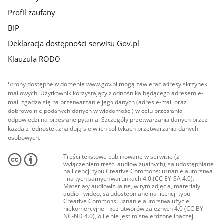
Profil zaufany
BIP
Deklaracja dostępności serwisu Gov.pl
Klauzula RODO
Strony dostępne w domenie www.gov.pl mogą zawierać adresy skrzynek
mailowych. Użytkownik korzystający z odnośnika będącego adresem e-
mail zgadza się na przetwarzanie jego danych (adres e-mail oraz
dobrowolnie podanych danych w wiadomości) w celu przesłania
odpowiedzi na przesłane pytania. Szczegóły przetwarzania danych przez
każdą z jednostek znajdują się w ich politykach przetwarzania danych
osobowych.
Treści tekstowe publikowane w serwisie (z
wyłączeniem treści audiowizualnych), są udostępniane
na licencji typu Creative Commons: uznanie autorstwa
- na tych samych warunkach 4.0 (CC BY-SA 4.0).
Materiały audiowizualne, w tym zdjęcia, materiały
audio i wideo, są udostępniane na licencji typu
Creative Commons: uznanie autorstwa użycie
niekomercyjne - bez utworów zależnych 4.0 (CC BY-
NC-ND 4.0), o ile nie jest to stwierdzone inaczej.