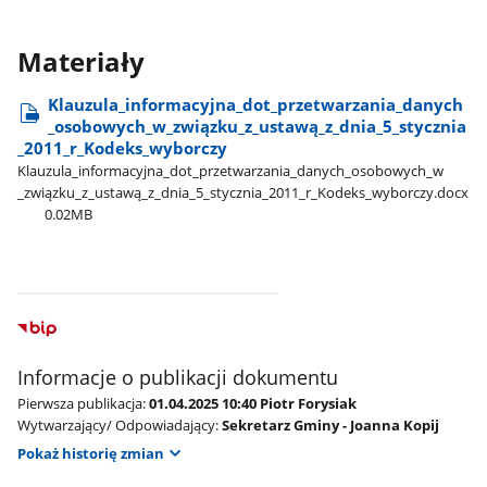
Materiały
Klauzula​_informacyjna​_dot​_przetwarzania​_danych​
_osobowych​_w​_związku​_z​_ustawą​_z​_dnia​_5​_stycznia​
_2011​_r​_Kodeks​_wyborczy
Klauzula​_informacyjna​_dot​_przetwarzania​_danych​_osobowych​_w​
_związku​_z​_ustawą​_z​_dnia​_5​_stycznia​_2011​_r​_Kodeks​_wyborczy.docx
0.02MB
Informacje o publikacji dokumentu
Pierwsza publikacja:
01.04.2025 10:40 Piotr Forysiak
Wytwarzający/ Odpowiadający:
Sekretarz Gminy - Joanna Kopij
Pokaż historię zmian