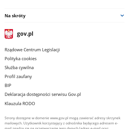
facebook
Na skróty
stopka
Strona
gov.pl
gov.pl
główna
Rządowe Centrum Legislacji
Polityka cookies
Służba cywilna
Profil zaufany
BIP
Deklaracja dostępności serwisu Gov.pl
Klauzula RODO
Strony dostępne w domenie www.gov.pl mogą zawierać adresy skrzynek
mailowych. Użytkownik korzystający z odnośnika będącego adresem e-
mail zgadza się na przetwarzanie jego danych (adres e-mail oraz