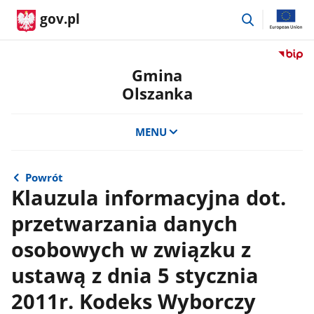
przejdź
gov.pl
do
wyszukiwar
Przejdź
do
Gmina
serwis
Olszanka
Biulety
Informa
Publicz
MENU
Gmina
Olszan
Powrót
Klauzula informacyjna dot.
przetwarzania danych
osobowych w związku z
ustawą z dnia 5 stycznia
2011r. Kodeks Wyborczy