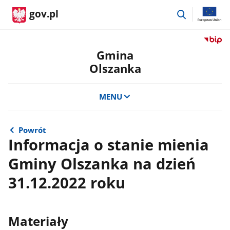
przejdź
gov.pl
do
wyszukiwar
Przejdź
do
Gmina
serwis
Olszanka
Biulety
Informa
Publicz
MENU
Gmina
Olszan
Powrót
Informacja o stanie mienia
Gminy Olszanka na dzień
31.12.2022 roku
Materiały