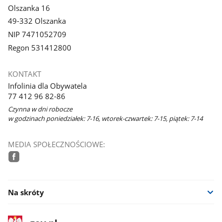
Olszanka 16
49-332 Olszanka
NIP 7471052709
Regon 531412800
KONTAKT
Infolinia dla Obywatela
77 412 96 82-86
Czynna w dni robocze
w godzinach poniedziałek: 7-16, wtorek-czwartek: 7-15, piątek: 7-14
MEDIA SPOŁECZNOŚCIOWE:
facebook
Na skróty
stopka
Strona