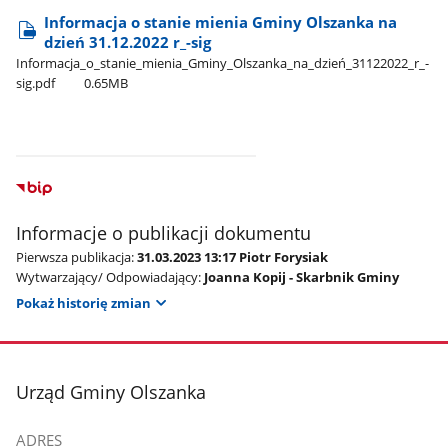
Informacja o stanie mienia Gminy Olszanka na
dzień 31.12.2022 r​_-sig
Informacja​_o​_stanie​_mienia​_Gminy​_Olszanka​_na​_dzień​_31122022​_r​_-
sig.pdf
0.65MB
Informacje o publikacji dokumentu
Pierwsza publikacja:
31.03.2023 13:17 Piotr Forysiak
Wytwarzający/ Odpowiadający:
Joanna Kopij - Skarbnik Gminy
Pokaż historię zmian
stopka
Urząd Gminy Olszanka
ADRES