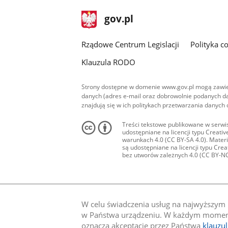
stopka
Strona
gov.pl
gov.pl
główna
Rządowe Centrum Legislacji
Polityka c
Klauzula RODO
Strony dostępne w domenie www.gov.pl mogą zawier
danych (adres e-mail oraz dobrowolnie podanych da
znajdują się w ich politykach przetwarzania danych
Treści tekstowe publikowane w serwis
udostępniane na licencji typu Creat
warunkach 4.0 (CC BY-SA 4.0). Materia
są udostępniane na licencji typu Cr
bez utworów zależnych 4.0 (CC BY-NC-N
W celu świadczenia usług na najwyższym p
w Państwa urządzeniu. W każdym momenci
oznacza akceptację przez Państwa
klauzu