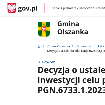
gov.pl
Serwis jednostek samorządu teryt
gov.pl
Gmina
Olszanka
Gmina Olszanka
Co robimy
Akty
Decyzja o ustaleniu lokalizacji inwestycji
Powrót
Decyzja o ustale
inwestycji celu
PGN.6733.1.202