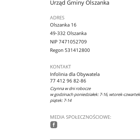
stopka
Urząd Gminy Olszanka
ADRES
Olszanka 16
49-332 Olszanka
NIP 7471052709
Regon 531412800
KONTAKT
Infolinia dla Obywatela
77 412 96 82-86
Czynna w dni robocze
w godzinach poniedziałek: 7-16, wtorek-czwartek:
piątek: 7-14
MEDIA SPOŁECZNOŚCIOWE:
facebook