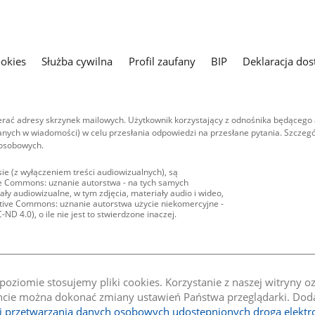
ookies
Służba cywilna
Profil zaufany
BIP
Deklaracja dos
ać adresy skrzynek mailowych. Użytkownik korzystający z odnośnika będącego 
nych w wiadomości) w celu przesłania odpowiedzi na przesłane pytania. Szczegó
 osobowych.
ie (z wyłączeniem treści audiowizualnych), są
ive Commons: uznanie autorstwa - na tych samych
ły audiowizualne, w tym zdjęcia, materiały audio i wideo,
eative Commons: uznanie autorstwa użycie niekomercyjne -
D 4.0), o ile nie jest to stwierdzone inaczej.
oziomie stosujemy pliki cookies. Korzystanie z naszej witryny 
e można dokonać zmiany ustawień Państwa przeglądarki. Dodat
li przetwarzania danych osobowych udostępnionych drogą elektr