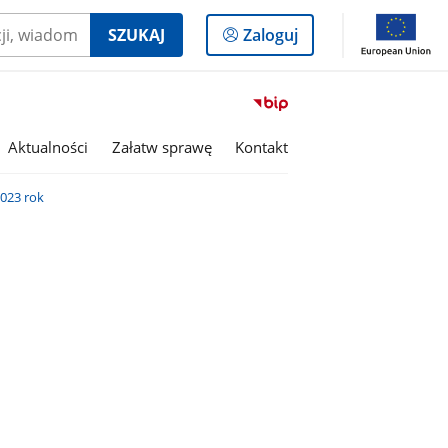
Logowanie
SZUKAJ
Zaloguj
do
panelu
Przejdź
do
serwisu
Aktualności
Załatw sprawę
Kontakt
Biuletyn
Informacji
023 rok
Publicznej
Gmina
Olszanka