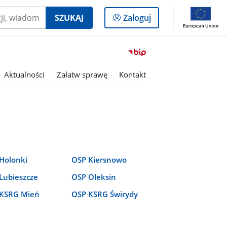
Logowanie
SZUKAJ
Zaloguj
do
panelu
Przejdź
do
serwisu
Aktualności
Załatw sprawę
Kontakt
Biuletyn
Informacji
Publicznej
Gmina
Brańsk
Holonki
OSP Kiersnowo
Lubieszcze
OSP Oleksin
KSRG Mień
OSP KSRG Świrydy