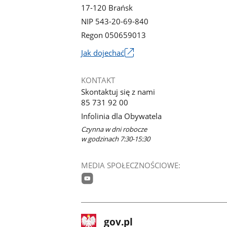
17-120 Brańsk
NIP 543-20-69-840
Regon 050659013
Link
Jak dojechać
otworzy
się
KONTAKT
w
Skontaktuj się z nami
nowym
85 731 92 00
oknie
Infolinia dla Obywatela
Czynna w dni robocze
w godzinach 7:30-15:30
MEDIA SPOŁECZNOŚCIOWE:
youtube
stopka
Strona
gov.pl
gov.pl