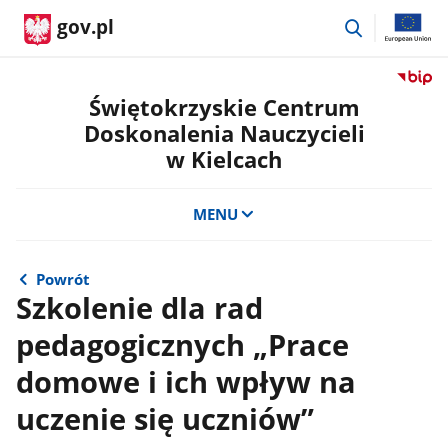
przejdź
gov.pl
do
wyszukiwar
Przejdź
do
Świętokrzyskie Centrum
serwis
Doskonalenia Nauczycieli
Biulety
w Kielcach
Informa
Publicz
Świętok
MENU
Centru
Doskon
Nauczyc
Powrót
w
Szkolenie dla rad
Kielcac
pedagogicznych „Prace
domowe i ich wpływ na
uczenie się uczniów”