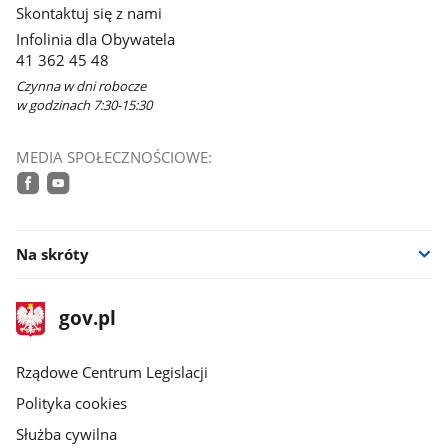
Skontaktuj się z nami
nowym
Infolinia dla Obywatela
oknie
41 362 45 48
Czynna w dni robocze
w godzinach 7:30-15:30
MEDIA SPOŁECZNOŚCIOWE:
facebook
youtube
Na skróty
stopka
Strona
gov.pl
gov.pl
główna
Rządowe Centrum Legislacji
Polityka cookies
Służba cywilna