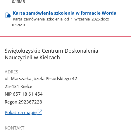
0.13MB
Karta zamówienia szkolenia w formacie Worda
Karta​_zamówienia​_szkolenia​_od​_1​_września​_2025.docx
0.12MB
stopka
Świętokrzyskie Centrum Doskonalenia
Nauczycieli w Kielcach
ADRES
ul. Marszałka Józefa Piłsudskiego 42
25-431 Kielce
NIP 657 18 61 454
Regon 292367228
Link
Pokaż na mapie
otworzy
się
KONTAKT
w