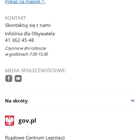
Link
Pokaż na mapie
otworzy
się
KONTAKT
w
Skontaktuj się z nami
nowym
Infolinia dla Obywatela
oknie
41 362 45 48
Czynna w dni robocze
w godzinach 7:30-15:30
MEDIA SPOŁECZNOŚCIOWE:
facebook
youtube
Na skróty
stopka
Strona
gov.pl
gov.pl
główna
Rządowe Centrum Legislacji