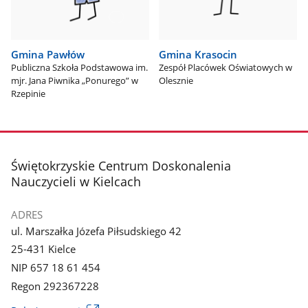
Gmina Pawłów
Gmina Krasocin
Publiczna Szkoła Podstawowa im.
Zespół Placówek Oświatowych w
mjr. Jana Piwnika „Ponurego” w
Olesznie
Rzepinie
stopka
Świętokrzyskie Centrum Doskonalenia
Nauczycieli w Kielcach
ADRES
ul. Marszałka Józefa Piłsudskiego 42
25-431 Kielce
NIP 657 18 61 454
Regon 292367228