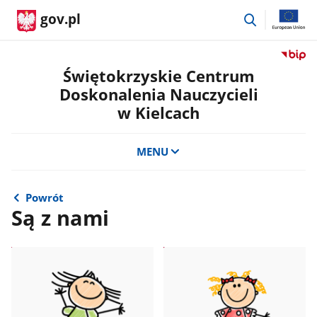
przejdź
gov.pl
do
wyszukiwar
Przejdź
do
Świętokrzyskie Centrum
serwis
Doskonalenia Nauczycieli
Biulety
w Kielcach
Informa
Publicz
Świętok
MENU
Centru
Doskon
Nauczyc
Powrót
w
Są z nami
Kielcac