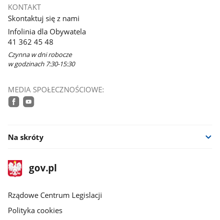
się
KONTAKT
w
Skontaktuj się z nami
nowym
Infolinia dla Obywatela
oknie
41 362 45 48
Czynna w dni robocze
w godzinach 7:30-15:30
MEDIA SPOŁECZNOŚCIOWE:
facebook
youtube
Na skróty
stopka
Strona
gov.pl
gov.pl
główna
Rządowe Centrum Legislacji
Polityka cookies