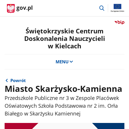
przejdź
gov.pl
do
wyszukiwar
Przejdź
do
Świętokrzyskie Centrum
serwis
Doskonalenia Nauczycieli
Biulety
w Kielcach
Informa
Publicz
Świętok
MENU
Centru
Doskon
Nauczyc
Powrót
w
Miasto Skarżysko-Kamienna
Kielcac
Przedszkole Publiczne nr 3 w Zespole Placówek
Oświatowych Szkoła Podstawowa nr 2 im. Orła
Białego w Skarżysku Kamiennej