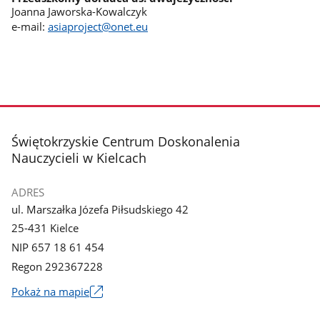
Joanna Jaworska-Kowalczyk
e-mail:
asiaproject@onet.eu
stopka
Świętokrzyskie Centrum Doskonalenia
Nauczycieli w Kielcach
ADRES
ul. Marszałka Józefa Piłsudskiego 42
25-431 Kielce
NIP 657 18 61 454
Regon 292367228
Link
Pokaż na mapie
otworzy