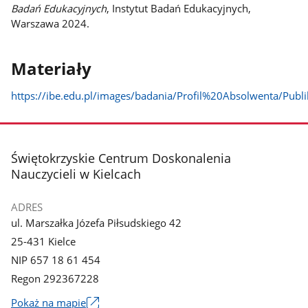
Badań Edukacyjnych
, Instytut Badań Edukacyjnych,
Warszawa 2024.
Materiały
https://ibe.edu.pl/images/badania/Profil%20Absolwenta/P
stopka
Świętokrzyskie Centrum Doskonalenia
Nauczycieli w Kielcach
ADRES
ul. Marszałka Józefa Piłsudskiego 42
25-431 Kielce
NIP 657 18 61 454
Regon 292367228
Link
Pokaż na mapie