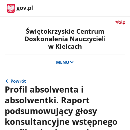
gov.pl
Przejdź
do
Świętokrzyskie Centrum
serwis
Doskonalenia Nauczycieli
Biulety
w Kielcach
Informa
Publicz
Świętok
MENU
Centru
Doskon
Nauczyc
Powrót
w
Profil absolwenta i
Kielcac
absolwentki. Raport
podsumowujący głosy
konsultancyjne wstępnego