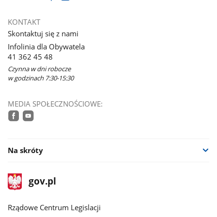
otworzy
się
KONTAKT
w
Skontaktuj się z nami
nowym
Infolinia dla Obywatela
oknie
41 362 45 48
Czynna w dni robocze
w godzinach 7:30-15:30
MEDIA SPOŁECZNOŚCIOWE:
facebook
youtube
Na skróty
stopka
Strona
gov.pl
gov.pl
główna
Rządowe Centrum Legislacji