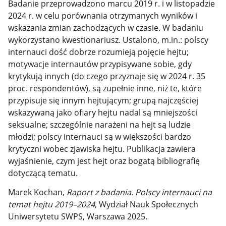
Badanie przeprowadzono
marcu
2019 r. i w listopadzie
2024 r. w celu porównania otrzymanych wyników i
wskazania zmian zachodzących w czasie. W badaniu
wykorzystano kwestionariusz. Ustalono, m.in.: polscy
internauci dość dobrze rozumieją pojęcie hejtu;
motywacje internautów przypisywane sobie, gdy
krytykują innych (do czego przyznaje się w 2024 r. 35
proc.
respondentów), są zupełnie inne, niż te, które
przypisuje się innym
hejtującym; grupą najczęściej
wskazywaną jako ofiary hejtu nadal są mniejszości
seksualne; szczególnie narażeni na hejt są ludzie
młodzi; polscy internauci są w większości bardzo
krytyczni wobec zjawiska hejtu. Publikacja zawiera
wyjaśnienie, czym jest hejt oraz bogatą bibliografię
dotyczącą tematu.
Marek Kochan,
Raport z badania. Polscy internauci na
temat hejtu 2019–2024
, Wydział Nauk Społecznych
Uniwersytetu SWPS, Warszawa 2025.