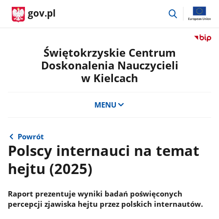
przejdź
gov.pl
do
wyszukiwar
Przejdź
do
Świętokrzyskie Centrum
serwis
Doskonalenia Nauczycieli
Biulety
w Kielcach
Informa
Publicz
Świętok
MENU
Centru
Doskon
Nauczyc
Powrót
w
Polscy internauci na temat
Kielcac
hejtu (2025)
Raport prezentuje wyniki badań poświęconych
percepcji zjawiska hejtu przez polskich internautów.