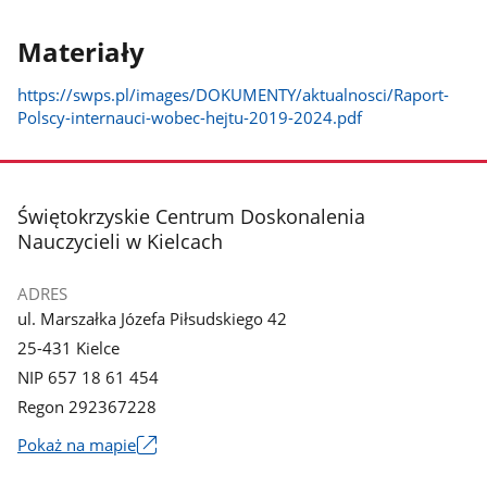
Materiały
https://swps.pl/images/DOKUMENTY/aktualnosci/Raport-
Polscy-internauci-wobec-hejtu-2019-2024.pdf
stopka
Świętokrzyskie Centrum Doskonalenia
Nauczycieli w Kielcach
ADRES
ul. Marszałka Józefa Piłsudskiego 42
25-431 Kielce
NIP 657 18 61 454
Regon 292367228
Link
Pokaż na mapie
otworzy