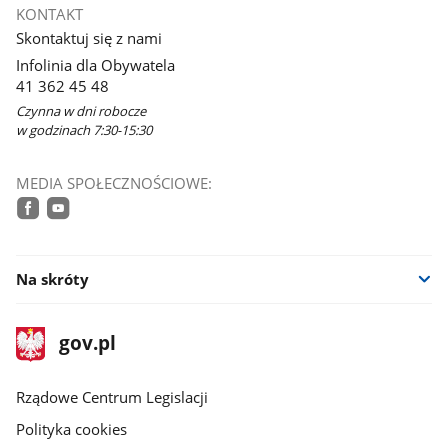
się
KONTAKT
w
Skontaktuj się z nami
nowym
Infolinia dla Obywatela
oknie
41 362 45 48
Czynna w dni robocze
w godzinach 7:30-15:30
MEDIA SPOŁECZNOŚCIOWE:
facebook
youtube
Na skróty
stopka
Strona
gov.pl
gov.pl
główna
Rządowe Centrum Legislacji
Polityka cookies