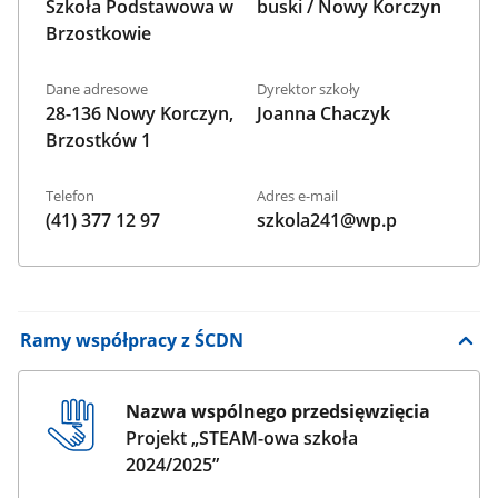
Szkoła Podstawowa w
buski / Nowy Korczyn
Brzostkowie
Dane adresowe
Dyrektor szkoły
28-136 Nowy Korczyn,
Joanna Chaczyk
Brzostków 1
Telefon
Adres e-mail
(41) 377 12 97
szkola241@wp.p
Rozwiń
Ramy współpracy z ŚCDN
tekst
Nazwa wspólnego przedsięwzięcia
Projekt „STEAM-owa szkoła
2024/2025”