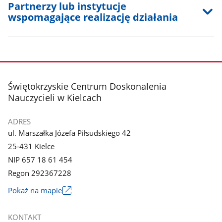
Partnerzy lub instytucje
wspomagające realizację działania
stopka
Świętokrzyskie Centrum Doskonalenia
Nauczycieli w Kielcach
ADRES
ul. Marszałka Józefa Piłsudskiego 42
25-431 Kielce
NIP 657 18 61 454
Regon 292367228
Link
Pokaż na mapie
otworzy
się
KONTAKT
w