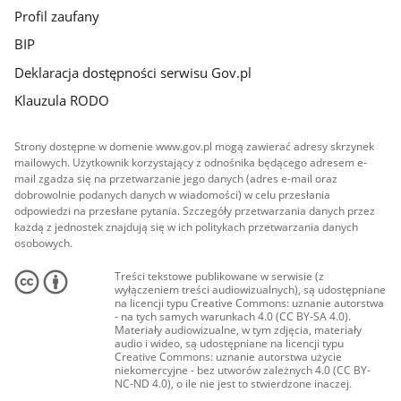
Profil zaufany
BIP
Deklaracja dostępności serwisu Gov.pl
Klauzula RODO
Strony dostępne w domenie www.gov.pl mogą zawierać adresy skrzynek
mailowych. Użytkownik korzystający z odnośnika będącego adresem e-
mail zgadza się na przetwarzanie jego danych (adres e-mail oraz
dobrowolnie podanych danych w wiadomości) w celu przesłania
odpowiedzi na przesłane pytania. Szczegóły przetwarzania danych przez
każdą z jednostek znajdują się w ich politykach przetwarzania danych
osobowych.
Treści tekstowe publikowane w serwisie (z
wyłączeniem treści audiowizualnych), są udostępniane
na licencji typu Creative Commons: uznanie autorstwa
- na tych samych warunkach 4.0 (CC BY-SA 4.0).
Materiały audiowizualne, w tym zdjęcia, materiały
audio i wideo, są udostępniane na licencji typu
Creative Commons: uznanie autorstwa użycie
niekomercyjne - bez utworów zależnych 4.0 (CC BY-
NC-ND 4.0), o ile nie jest to stwierdzone inaczej.