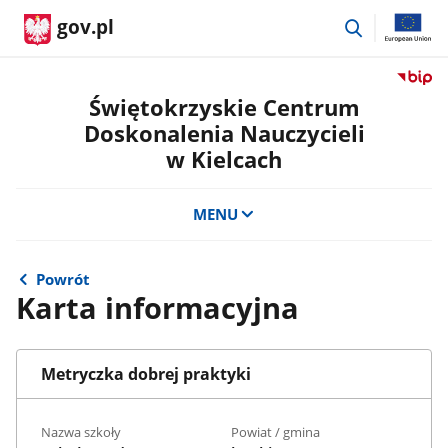
przejdź
gov.pl
do
wyszukiwar
Przejdź
do
Świętokrzyskie Centrum
serwis
Doskonalenia Nauczycieli
Biulety
w Kielcach
Informa
Publicz
Świętok
MENU
Centru
Doskon
Nauczyc
Powrót
w
Karta informacyjna
Kielcac
Metryczka dobrej praktyki
Nazwa szkoły
Powiat / gmina