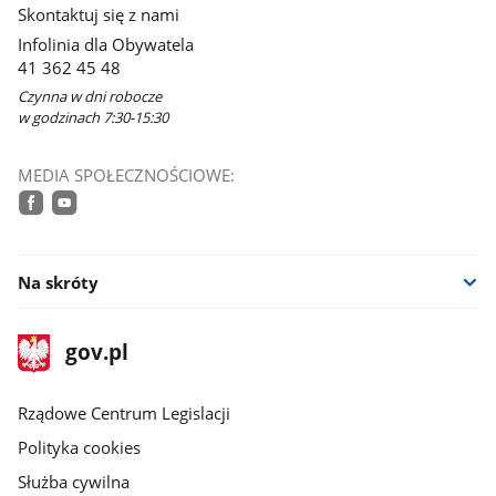
Skontaktuj się z nami
nowym
Infolinia dla Obywatela
oknie
41 362 45 48
Czynna w dni robocze
w godzinach 7:30-15:30
MEDIA SPOŁECZNOŚCIOWE:
facebook
youtube
Na skróty
stopka
Strona
gov.pl
gov.pl
główna
Rządowe Centrum Legislacji
Polityka cookies
Służba cywilna