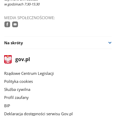
w godzinach 7:30-15:30
MEDIA SPOŁECZNOŚCIOWE:
facebook
youtube
Na skróty
stopka
Strona
gov.pl
gov.pl
główna
Rządowe Centrum Legislacji
Polityka cookies
Służba cywilna
Profil zaufany
BIP
Deklaracja dostępności serwisu Gov.pl