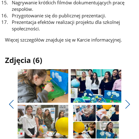
Nagrywanie krótkich filmów dokumentujących pracę
zespołów.
Przygotowanie się do publicznej prezentacji.
Prezentacja efektów realizacji projektu dla szkolnej
społeczności.
Więcej szczegółów znajduje się w Karcie informacyjnej.
Zdjęcia (6)
Pokaż
Pokaż
zdjęcie
zdjęcie
Pokaż
Poka
1
2
poprzednie
nest
z
z
zdjęcia
zdjęc
galerii.
galerii.