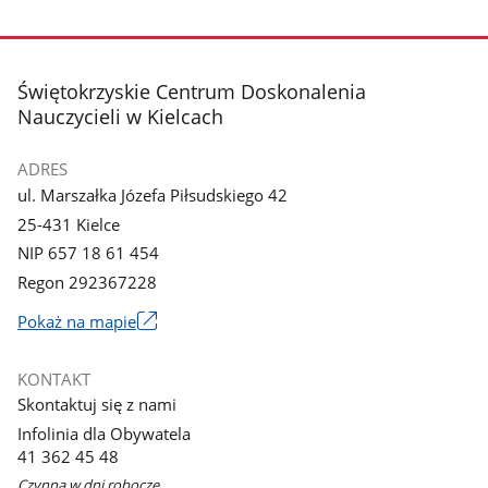
Pokaż
Pokaż
zdjęcie
zdjęcie
3
4
z
z
stopka
Świętokrzyskie Centrum Doskonalenia
galerii.
galerii.
Nauczycieli w Kielcach
ADRES
ul. Marszałka Józefa Piłsudskiego 42
25-431 Kielce
NIP 657 18 61 454
Regon 292367228
Link
Pokaż na mapie
otworzy
się
KONTAKT
w
Skontaktuj się z nami
nowym
Infolinia dla Obywatela
oknie
41 362 45 48
Czynna w dni robocze