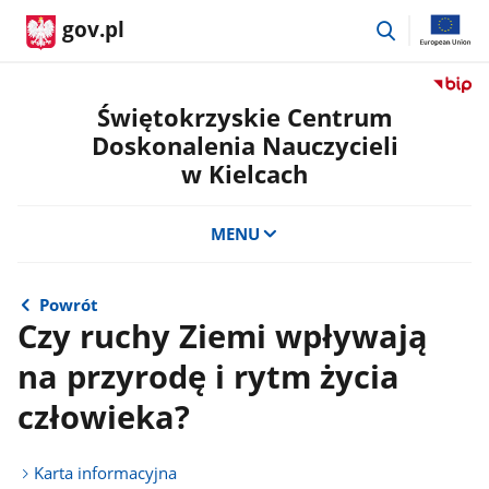
przejdź
gov.pl
do
wyszukiwar
Przejdź
do
Świętokrzyskie Centrum
serwis
Doskonalenia Nauczycieli
Biulety
w Kielcach
Informa
Publicz
Świętok
MENU
Centru
Doskon
Nauczyc
Powrót
w
Czy ruchy Ziemi wpływają
Kielcac
na przyrodę i rytm życia
człowieka?
Karta informacyjna