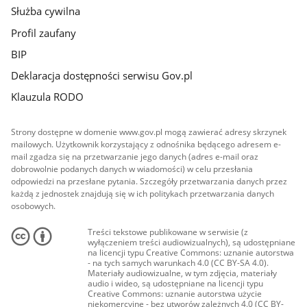
Służba cywilna
Profil zaufany
BIP
Deklaracja dostępności serwisu Gov.pl
Klauzula RODO
Strony dostępne w domenie www.gov.pl mogą zawierać adresy skrzynek
mailowych. Użytkownik korzystający z odnośnika będącego adresem e-
mail zgadza się na przetwarzanie jego danych (adres e-mail oraz
dobrowolnie podanych danych w wiadomości) w celu przesłania
odpowiedzi na przesłane pytania. Szczegóły przetwarzania danych przez
każdą z jednostek znajdują się w ich politykach przetwarzania danych
osobowych.
Treści tekstowe publikowane w serwisie (z
wyłączeniem treści audiowizualnych), są udostępniane
na licencji typu Creative Commons: uznanie autorstwa
- na tych samych warunkach 4.0 (CC BY-SA 4.0).
Materiały audiowizualne, w tym zdjęcia, materiały
audio i wideo, są udostępniane na licencji typu
Creative Commons: uznanie autorstwa użycie
niekomercyjne - bez utworów zależnych 4.0 (CC BY-