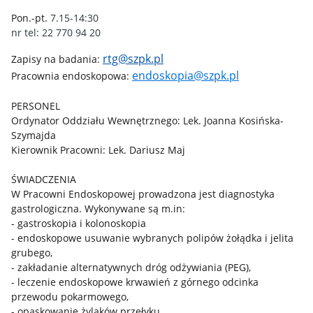
Pon.-pt.
7.15-14:30
nr tel: 22 770 94 20
rtg@szpk.pl
Zapisy na badania:
endoskopia@szpk.pl
Pracownia endoskopowa:
PERSONEL
Ordynator Oddziału Wewnętrznego: Lek. Joanna Kosińska-
Szymajda
Kierownik Pracowni: Lek. Dariusz Maj
ŚWIADCZENIA
W Pracowni Endoskopowej prowadzona jest diagnostyka
gastrologiczna. Wykonywane są m.in:
- gastroskopia i kolonoskopia
- endoskopowe usuwanie wybranych polipów żołądka i jelita
grubego,
- zakładanie alternatywnych dróg odżywiania (PEG),
- leczenie endoskopowe krwawień z górnego odcinka
przewodu pokarmowego,
- opaskowanie żylaków przełyku,