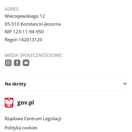
ADRES
Wierzejewskiego 12
05-510 Konstancin-Jeziorna
NIP 123-11-94-950
Regon 142013120
MEDIA SPOŁECZNOŚCIOWE:
instagram
facebook
youtube
Na skróty
stopka
Strona
gov.pl
gov.pl
główna
Rządowe Centrum Legislacji
Polityka cookies