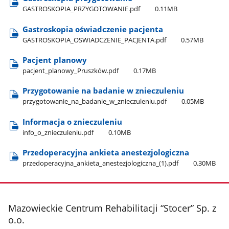
GASTROSKOPIA​_PRZYGOTOWANIE.pdf
0.11MB
Gastroskopia oświadczenie pacjenta
GASTROSKOPIA​_OSWIADCZENIE​_PACJENTA.pdf
0.57MB
Pacjent planowy
pacjent​_planowy​_Pruszków.pdf
0.17MB
Przygotowanie na badanie w znieczuleniu
przygotowanie​_na​_badanie​_w​_znieczuleniu.pdf
0.05MB
Informacja o znieczuleniu
info​_o​_znieczuleniu.pdf
0.10MB
Przedoperacyjna ankieta anestezjologiczna
przedoperacyjna​_ankieta​_anestezjologiczna​_(1).pdf
0.30MB
stopka
Mazowieckie Centrum Rehabilitacji “Stocer” Sp. z
o.o.