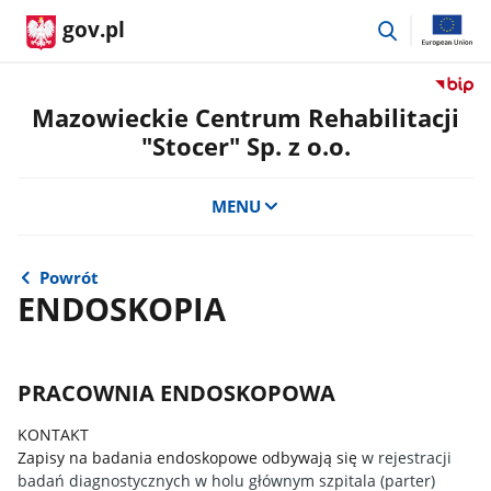
przejdź
gov.pl
do
wyszukiwar
Przejdź
do
Mazowieckie Centrum Rehabilitacji
serwis
"Stocer" Sp. z o.o.
Biulety
Informa
Publicz
MENU
Mazowi
Centru
Rehabili
Powrót
"Stocer
ENDOSKOPIA
Sp.
z
o.o.
PRACOWNIA ENDOSKOPOWA
KONTAKT
Zapisy na badania endoskopowe odbywają się
w rejestracji
badań diagnostycznych w holu głównym szpitala (parter)