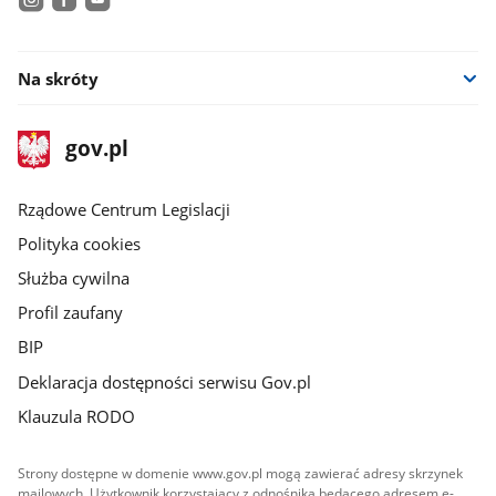
instagram
facebook
youtube
Na skróty
stopka
Strona
gov.pl
gov.pl
główna
Rządowe Centrum Legislacji
Polityka cookies
Służba cywilna
Profil zaufany
BIP
Deklaracja dostępności serwisu Gov.pl
Klauzula RODO
Strony dostępne w domenie www.gov.pl mogą zawierać adresy skrzynek
mailowych. Użytkownik korzystający z odnośnika będącego adresem e-