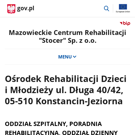
przejdź
gov.pl
do
wyszukiwar
Przejdź
do
Mazowieckie Centrum Rehabilitacji
serwis
"Stocer" Sp. z o.o.
Biulety
Informa
Publicz
MENU
Mazowi
Centru
Rehabili
Ośrodek Rehabilitacji Dzieci
"Stocer
i Młodzieży ul. Długa 40/42,
Sp.
z
05-510 Konstancin-Jeziorna
o.o.
ODDZIAŁ
SZPITALNY, PORADNIA
REHABILITACYJNA
, ODDZIAŁ DZIENNY