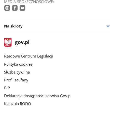
MEDIA SPOŁECZNOŚCIOWE:
instagram
facebook
youtube
Na skróty
stopka
Strona
gov.pl
gov.pl
główna
Rządowe Centrum Legislacji
Polityka cookies
Służba cywilna
Profil zaufany
BIP
Deklaracja dostępności serwisu Gov.pl
Klauzula RODO