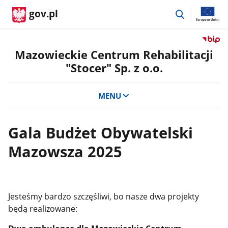
przejdź
gov.pl
do
wyszukiwar
Przejdź
do
Mazowieckie Centrum Rehabilitacji
serwis
"Stocer" Sp. z o.o.
Biulety
Informa
Publicz
MENU
Mazowi
Centru
Rehabili
Gala Budżet Obywatelski
"Stocer
Mazowsza 2025
Sp.
z
o.o.
Jesteśmy bardzo szczęśliwi, bo nasze dwa projekty
będą realizowane: