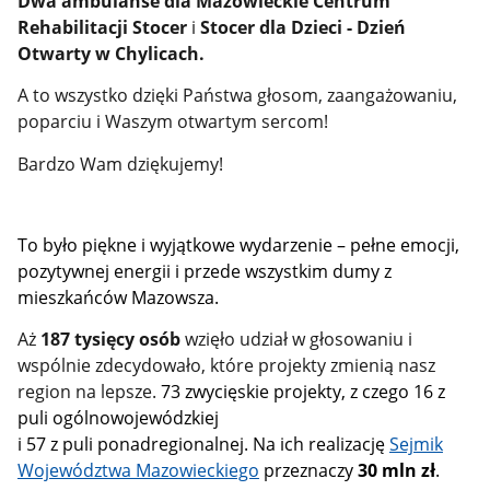
Dwa ambulanse dla Mazowieckie Centrum
Rehabilitacji Stocer
i
Stocer dla Dzieci - Dzień
Otwarty w Chylicach.
A to wszystko dzięki Państwa głosom, zaangażowaniu,
poparciu i Waszym otwartym sercom!
Bardzo Wam dziękujemy!
To było piękne i wyjątkowe wydarzenie – pełne emocji,
pozytywnej energii i przede wszystkim dumy z
mieszkańców Mazowsza.
Aż
187 tysięcy
osób
wzięło udział w głosowaniu i
wspólnie zdecydowało, które projekty zmienią nasz
region na lepsze.
73 zwycięskie projekty, z czego 16 z
puli ogólnowojewódzkiej
i 57 z puli ponadregionalnej. Na ich realizację
Sejmik
Województwa Mazowieckiego
przeznaczy
30 mln zł
.