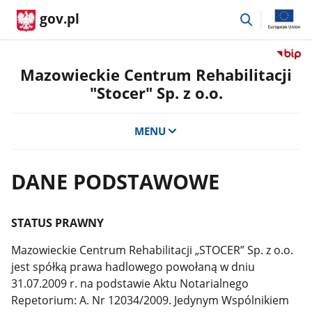
przejdź
gov.pl
do
wyszukiwar
Przejdź
do
Mazowieckie Centrum Rehabilitacji
serwis
"Stocer" Sp. z o.o.
Biulety
Informa
Publicz
MENU
Mazowi
Centru
Rehabili
DANE PODSTAWOWE
"Stocer
Sp.
z
STATUS PRAWNY
o.o.
Mazowieckie Centrum Rehabilitacji „STOCER” Sp. z o.o.
jest spółką prawa hadlowego powołaną w dniu
31.07.2009 r. na podstawie Aktu Notarialnego
Repetorium: A. Nr 12034/2009. Jedynym Wspólnikiem