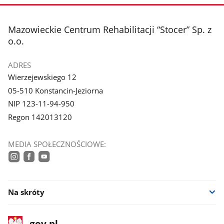
stopka
Mazowieckie Centrum Rehabilitacji “Stocer” Sp. z
o.o.
ADRES
Wierzejewskiego 12
05-510 Konstancin-Jeziorna
NIP 123-11-94-950
Regon 142013120
MEDIA SPOŁECZNOŚCIOWE:
instagram
facebook
youtube
Na skróty
stopka
Strona
gov.pl