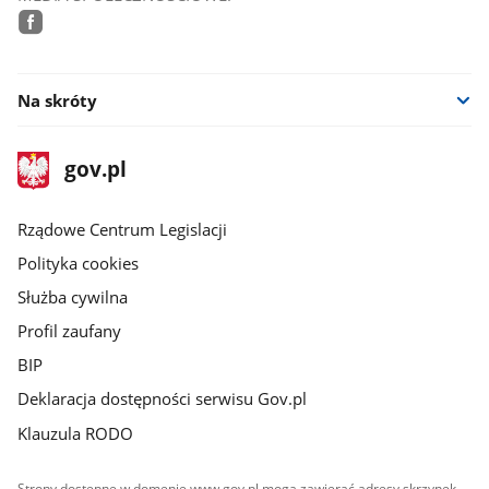
facebook
Na skróty
stopka
Strona
gov.pl
gov.pl
główna
Rządowe Centrum Legislacji
Polityka cookies
Służba cywilna
Profil zaufany
BIP
Deklaracja dostępności serwisu Gov.pl
Klauzula RODO
Strony dostępne w domenie www.gov.pl mogą zawierać adresy skrzynek