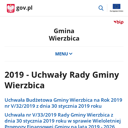
przejdź
gov.pl
do
wyszukiwar
Przejdź
do
Gmina
serwis
Wierzbica
Biulety
Informa
Publicz
MENU
Gmina
Wierzb
2019 - Uchwały Rady Gminy
Wierzbica
Uchwała Budżetowa Gminy Wierzbica na Rok 2019
nr V/32/2019 z dnia 30 stycznia 2019 roku
Uchwała nr V/33/2019 Rady Gminy Wierzbica z
dnia 30 stycznia 2019 roku w sprawie Wieloletniej
Prognozy Finansowej Gminy na lata 2019 - 2026