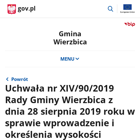
przejdź
gov.pl
do
wyszukiwar
Przejdź
do
Gmina
serwis
Wierzbica
Biulety
Informa
Publicz
MENU
Gmina
Wierzb
Powrót
Uchwała nr XIV/90/2019
Rady Gminy Wierzbica z
dnia 28 sierpnia 2019 roku w
sprawie wprowadzenie i
określenia wysokości