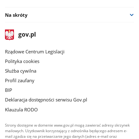
facebook
Na skróty
stopka
Strona
gov.pl
gov.pl
główna
Rządowe Centrum Legislacji
Polityka cookies
Służba cywilna
Profil zaufany
BIP
Deklaracja dostępności serwisu Gov.pl
Klauzula RODO
Strony dostępne w domenie www.gov.pl mogą zawierać adresy skrzynek
mailowych. Użytkownik korzystający z odnośnika będącego adresem e-
mail zgadza się na przetwarzanie jego danych (adres e-mail oraz